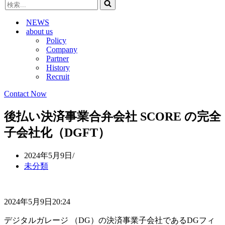
検
ビ
ゲ
索...
ゲ
ー
NEWS
ー
シ
about us
シ
ョ
Policy
ョ
ン
Company
ン
メ
Partner
メ
ニ
History
ニ
ュ
Recruit
ュ
ー
ー
Contact Now
後払い決済事業合弁会社 SCORE の完全
子会社化（DGFT）
2024年5月9日
未分類
2024年5月9日20:24
デジタルガレージ （DG）の決済事業子会社であるDGフィ