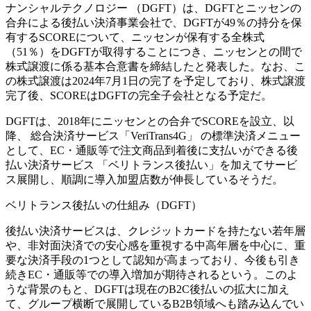
ナンシャルテクノロジー （DGFT）は、DGFTとニッセンの
合弁による後払い決済事業会社で、DGFTが49％の持分を保
有するSCOREについて、ニッセンが保有する全株式
（51％）をDGFTが取得することにつき、ニッセンとの間で
株式譲渡に係る基本合意書を締結したと発表した。なお、こ
の株式譲渡は2024年7月1日の完了を予定しており、株式譲渡
完了後、SCOREはDGFTの完全子会社となる予定だ。
DGFTは、2018年にニッセンとの合弁でSCOREを設立、以
降、 総合決済サービス「VeriTrans4G」 の標準決済メニュー
として、EC・通販等で注文商品到着後に支払いができる後
払い決済サービス 「ベリトランス後払い」を加えてサービ
ス展開し、順調に導入加盟店数が伸長しているそうだ。
ベリトランス後払いの仕組み（DGFT）
後払い決済サービスは、クレジットカードを持たない若年層
や、非対面決済での安心感を重視する中高年層を中心に、重
要な決済手段の1つとして認知が高まっており、今後も引き
続きEC・通販等での導入増加が期待されるという。このよ
うな背景のもと、DGFTは現在のB2C後払いの拡大に加え
て、グループ横断で展開しているB2B領域へも踏み込んでい