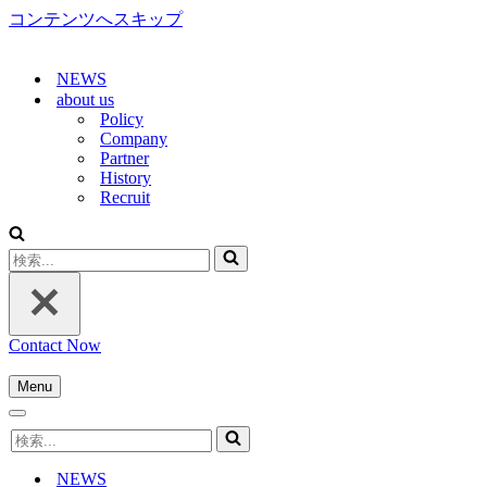
コンテンツへスキップ
NEWS
about us
Policy
Company
Partner
History
Recruit
検
索...
Contact Now
Menu
ナ
ナ
ビ
検
ビ
ゲ
索...
ゲ
ー
NEWS
ー
シ