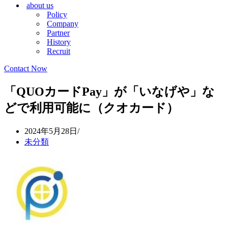
about us
シ
ョ
Policy
ョ
ン
Company
ン
メ
Partner
メ
ニ
History
ニ
ュ
Recruit
ュ
ー
ー
Contact Now
「QUOカードPay」が「いなげや」な
どで利用可能に（クオカード）
2024年5月28日
未分類