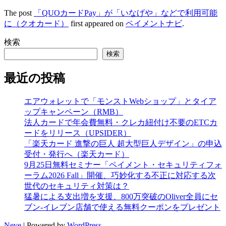
The post
「QUOカードPay」が「いなげや」などで利用可能
に（クオカード）
first appeared on
ペイメントナビ
.
検索
検索
最近の投稿
エアウォレットで「モンストWebショップ」とタイア
ップキャンペーン（RMB）
法人カードで年会費無料・クレカ紐付け不要のETCカ
ードをリリース（UPSIDER）
「楽天カード 進撃の巨人 超大型巨人デザイン」の申込
受付・発行へ（楽天カード）
9月25日無料セミナー「ペイメント・セキュリティフォ
ーラム2026 Fall」開催、巧妙化する不正に対応する次
世代のセキュリティ対策は？
猛暑による支出増を支援、800万突破のOliver全員にセ
ブン‐イレブン店舗で使える無料クーポンをプレゼント
Neve
| Powered by
WordPress