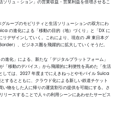
「生活ソリュ－ション」の営業収益・営業利益を倍増させるこ
日本グループのモビリティと生活ソリューションの双方にわ
ica の進化による「移動の目的（地）づくり」と「DX に
リデザインしていく。これにより、現在の JR 東日本グ
e Border）、ビジネス圏を飛躍的に拡大していくそうだ。
Suica の進化」による、新たな「デジタルプラットフォーム」
ica が「移動のデバイス」から飛躍的に利便性を高めた「生活
ては、2027 年度までにえきねっとやモバイル Suica
可能とするとともに、クラウド化による新しい鉄道チケット
買い物をした人に帰りの運賃割引の提供を可能にする。さ
 年度にリリースすることで人々の利用シーンにあわせたサービス