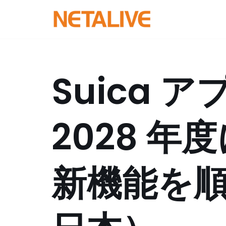
コ
ン
テ
ン
Suica 
ツ
へ
ス
2028 
キ
ッ
プ
新機能を順