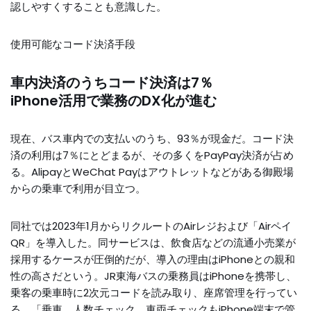
認しやすくすることも意識した。
使用可能なコード決済手段
車内決済のうちコード決済は7％
iPhone活用で業務のDX化が進む
現在、バス車内での支払いのうち、93％が現金だ。コード決
済の利用は7％にとどまるが、その多くをPayPay決済が占め
る。AlipayとWeChat Payはアウトレットなどがある御殿場
からの乗車で利用が目立つ。
同社では2023年1月からリクルートのAirレジおよび「Airペイ
QR」を導入した。同サービスは、飲食店などの流通小売業が
採用するケースが圧倒的だが、導入の理由はiPhoneとの親和
性の高さだという。JR東海バスの乗務員はiPhoneを携帯し、
乗客の乗車時に2次元コードを読み取り、座席管理を行ってい
る。「乗車、人数チェック、車両チェックもiPhone端末で管