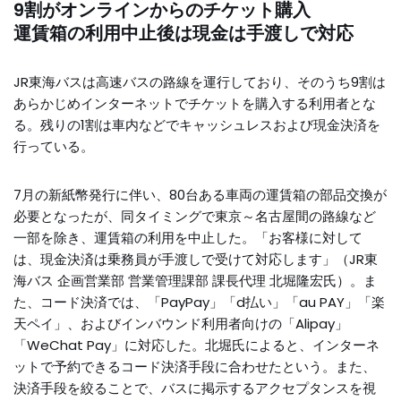
9割がオンラインからのチケット購入
運賃箱の利用中止後は現金は手渡しで対応
JR東海バスは高速バスの路線を運行しており、そのうち9割は
あらかじめインターネットでチケットを購入する利用者とな
る。残りの1割は車内などでキャッシュレスおよび現金決済を
行っている。
7月の新紙幣発行に伴い、80台ある車両の運賃箱の部品交換が
必要となったが、同タイミングで東京～名古屋間の路線など
一部を除き、運賃箱の利用を中止した。「お客様に対して
は、現金決済は乗務員が手渡しで受けて対応します」（JR東
海バス 企画営業部 営業管理課部 課長代理 北堀隆宏氏）。ま
た、コード決済では、「PayPay」「d払い」「au PAY」「楽
天ペイ」、およびインバウンド利用者向けの「Alipay」
「WeChat Pay」に対応した。北堀氏によると、インターネ
ットで予約できるコード決済手段に合わせたという。また、
決済手段を絞ることで、バスに掲示するアクセプタンスを視