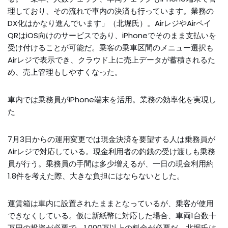
理しており、その流れで車内の決済も行っています。業務の
DX化はかなり進んでいます」（北堀氏）。AirレジやAirペイ
QRはiOS向けのサービスであり、iPhoneでそのまま支払いを
受け付けることが可能だ。乗客の乗車区間のメニュー選択も
Airレジで表示でき、クラウド上に売上データが蓄積されるた
め、売上管理もしやすくなった。
車内では乗務員がiPhone端末を活用。業務の効率化を実現し
た
7月3日からの運用変更では現金決済を要望する人は乗務員が
Airレジで対応している。現金利用者の釣銭の受け渡しも乗務
員が行う。乗務員の手間は多少増えるが、一日の現金利用約
1.8件を考えた際、大きな負担にはならないとした。
運賃箱は車内に設置されたままとなっているが、乗客が使用
できなくしている。仮に新紙幣に対応した場合、車両1台数十
万円の投資が必要で、1,000万以上の料金が必要だ。北堀氏は