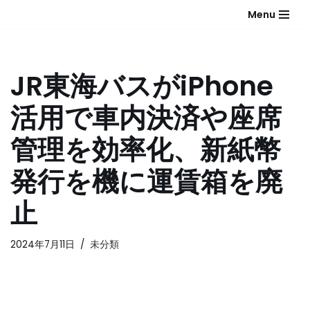
Menu
コ
ン
テ
JR東海バスがiPhone
ン
ツ
活用で車内決済や座席
へ
ス
管理を効率化、新紙幣
キ
ッ
発行を機に運賃箱を廃
プ
止
2024年7月11日
未分類