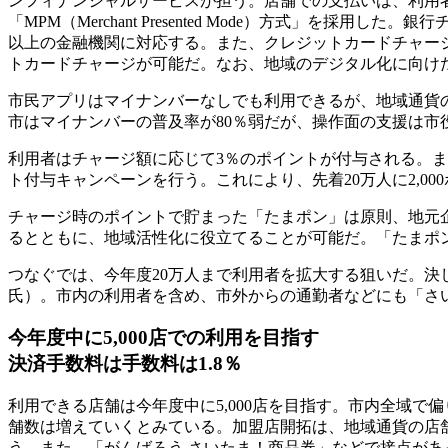
ンフィナンシャルサービスが担う。店舗での支払いは、利用
「MPM（Merchant Presented Mode）方式」を採用し
以上の金融機関に対応する。また、クレジットカードチャー
トカードチャージが可能だ。なお、地域のデジタル化に向け
市民アプリはマイナンバーなしでも利用できるが、地域通貨
市はマイナンバーの普及率が80％弱だが、操作面の支援は市
利用者はチャージ額に応じて3％のポイントが付与される。また
ト付与キャンペーンを行う。これにより、先着20万人に2,0
チャージ時のポイントで貯まった「たまポン」は原則、地元
るとともに、地域活性化に役立てることが可能だ。「たまポ
つなぐでは、今年度20万人まで利用者を拡大する狙いだ。
氏）。市内の利用者を含め、市外からの通勤者などにも「さ
今年度中に5,000店での利用を目指す
決済手数料は手数料は1.8％
利用できる店舗は今年度中に5,000店を目指す。市内全域
舗数は増えていくとみている。加盟店開拓は、地域通貨の店舗
う。また、「がんばろう さいたま！商品券」などで接点が