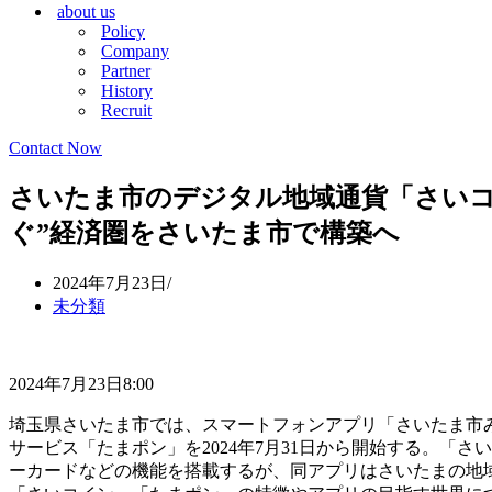
about us
シ
ョ
Policy
ョ
ン
Company
ン
メ
Partner
メ
ニ
History
ニ
ュ
Recruit
ュ
ー
ー
Contact Now
さいたま市のデジタル地域通貨「さいコ
ぐ”経済圏をさいたま市で構築へ
2024年7月23日
未分類
2024年7月23日8:00
埼玉県さいたま市では、スマートフォンアプリ「さいたま市
サービス「たまポン」を2024年7月31日から開始する。「
ーカードなどの機能を搭載するが、同アプリはさいたまの地