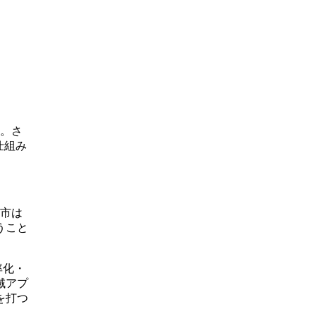
る。さ
仕組み
ま市は
うこと
率化・
域アプ
を打つ