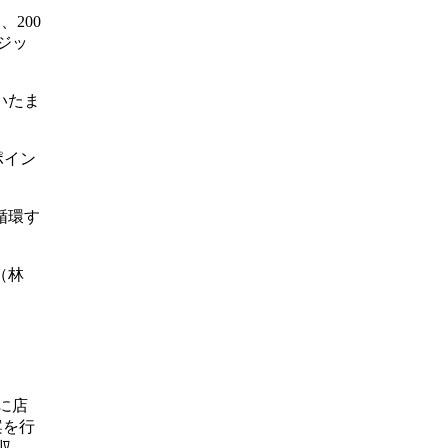
、200
ジッ
いたま
ポイン
循環す
（林
に店
案を行
収