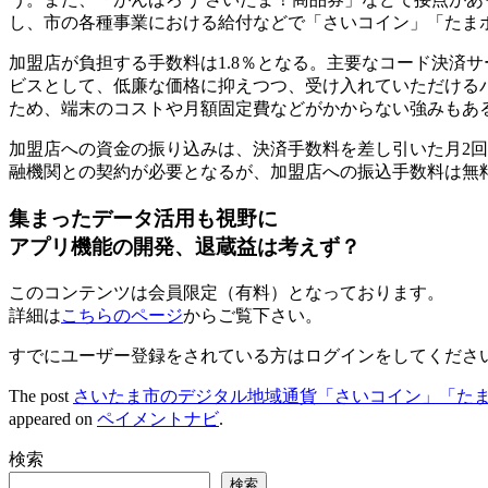
し、市の各種事業における給付などで「さいコイン」「たま
加盟店が負担する手数料は1.8％となる。主要なコード決済
ビスとして、低廉な価格に抑えつつ、受け入れていただける
ため、端末のコストや月額固定費などがかからない強みもあ
加盟店への資金の振り込みは、決済手数料を差し引いた月2
融機関との契約が必要となるが、加盟店への振込手数料は無
集まったデータ活用も視野に
アプリ機能の開発、退蔵益は考えず？
このコンテンツは会員限定（有料）となっております。
詳細は
こちらのページ
からご覧下さい。
すでにユーザー登録をされている方は
ログイン
をしてくださ
The post
さいたま市のデジタル地域通貨「さいコイン」「たま
appeared on
ペイメントナビ
.
検索
検索