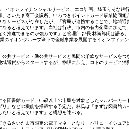
B、イオンフィナンシャルサービス、エコ計画、埼玉りそな銀
庫、さいたま商工会議所、いわつきポイントカード事業協同組
まなサービスが存在したが、「官民が連携することで、地域通
になると考えています。当社は行政、市内の有力企業に加えて
く推進できるのが強みです」と管理部 部長 林尚郎氏は語る
売業のイオングループ傘下で金融事業を展開するイオンフィナ
、公共サービス・準公共サービスと民間の柔軟なサービスをつ
地域通貨からスタートするが、物販に加え、コトのサービス消
する図書館カード、65歳以上の市民を対象としたシルバーカー
アプリ」などの機能を搭載する予定だ。林氏は「まずは図書館カ
したいと考えています」と構想を述べる。
できるさいたま市限定の電子マネーとなり、バリューイシュア