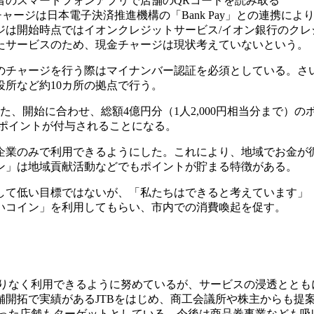
者のスマートフォンアプリで店舗のQRコードを読み取る
た。銀行チャージは日本電子決済推進機構の「Bank Pay」との連携により
ジは開始時点ではイオンクレジットサービス/イオン銀行のクレ
たサービスのため、現金チャージは現状考えていないという。
のチャージを行う際はマイナンバー認証を必須としている。さ
役所など約10カ所の拠点で行う。
、開始に合わせ、総額4億円分（1人2,000円相当分まで）の
00ポイントが付与されることになる。
企業のみで利用できるようにした。これにより、地域でお金が
ン」は地域貢献活動などでもポイントが貯まる特徴がある。
決して低い目標ではないが、「私たちはできると考えています」
いコイン」を利用してもらい、市内での消費喚起を促す。
で偏りなく利用できるように努めているが、サービスの浸透ととも
開拓で実績があるJTBをはじめ、商工会議所や株主からも提
あった店舗もターゲットとしている。今後は商品券事業なども吸