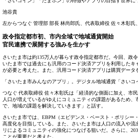
「さいコイン」「たまポン」の特徴やアプリの目指す世界に
池谷貴
左からつなぐ 管理部 部長 林尚郎氏、代表取締役 佐々木彰氏
政令指定都市初、市内全域で地域通貨開始
官民連携で展開する強みを生かす
さいたま市は約135万人が暮らす政令指定都市だ。今回、政
いたま市では過去にも汎用のコード決済アプリを利用したキャ
が必要と考えた。また、汎用コード決済アプリは購買データ
「さいたま市みんなのアプリ」。デジタル地域通貨「さいコイ
つなぐ 代表取締役 佐々木彰氏は「経済的な側面に加え、市
人口が増えているがゆえにコミュニティの課題があるため、
で、地域の課題を解決していきます」と話す。
さいたま市では、EBPM（エビデンス・ベースト・ポリシー
高度化を目指している。また、さいたま市は人口の流入や流
リによるコミュニティの強化につなげる狙いだ。さらに、20
ことが重要だと考えた。