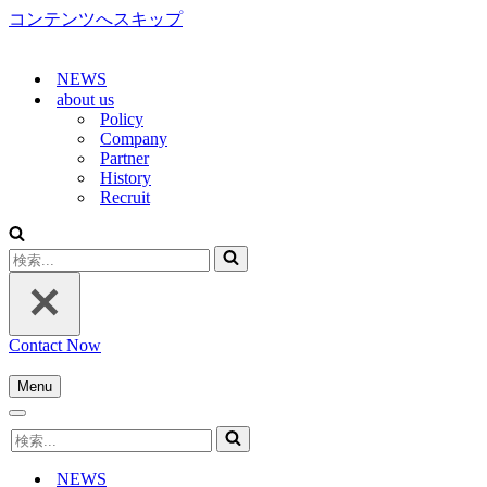
コンテンツへスキップ
NEWS
about us
Policy
Company
Partner
History
Recruit
検
索...
Contact Now
Menu
ナ
ナ
ビ
検
ビ
ゲ
索...
ゲ
ー
NEWS
ー
シ