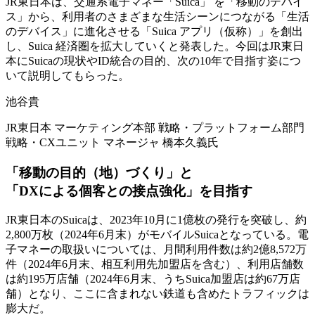
JR東日本は、交通系電子マネー「Suica」 を「移動のデバイ
ス」から、利用者のさまざまな生活シーンにつながる「生活
のデバイス」に進化させる「Suica アプリ（仮称）」を創出
し、Suica 経済圏を拡大していくと発表した。今回はJR東日
本にSuicaの現状やID統合の目的、次の10年で目指す姿につ
いて説明してもらった。
池谷貴
JR東日本 マーケティング本部 戦略・プラットフォーム部門
戦略・CXユニット マネージャ 橋本久義氏
「移動の目的（地）づくり」と
「DXによる個客との接点強化」を目指す
JR東日本のSuicaは、2023年10月に1億枚の発行を突破し、約
2,800万枚（2024年6月末）がモバイルSuicaとなっている。電
子マネーの取扱いについては、月間利用件数は約2億8,572万
件（2024年6月末、相互利用先加盟店を含む）、利用店舗数
は約195万店舗（2024年6月末、うちSuica加盟店は約67万店
舗）となり、ここに含まれない鉄道も含めたトラフィックは
膨大だ。