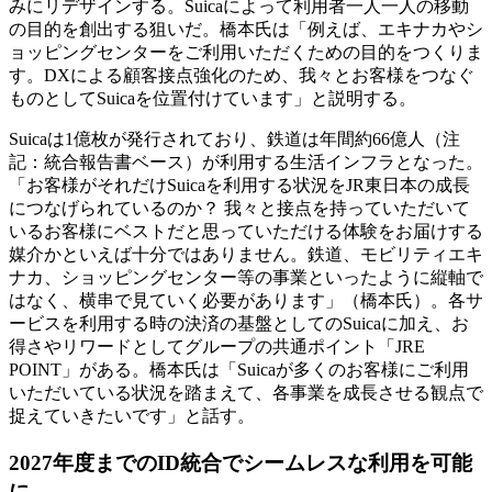
みにリデザインする。Suicaによって利用者一人一人の移動
の目的を創出する狙いだ。橋本氏は「例えば、エキナカやシ
ョッピングセンターをご利用いただくための目的をつくりま
す。DXによる顧客接点強化のため、我々とお客様をつなぐ
ものとしてSuicaを位置付けています」と説明する。
Suicaは1億枚が発行されており、鉄道は年間約66億人（注
記：統合報告書ベース）が利用する生活インフラとなった。
「お客様がそれだけSuicaを利用する状況をJR東日本の成長
につなげられているのか？ 我々と接点を持っていただいて
いるお客様にベストだと思っていただける体験をお届けする
媒介かといえば十分ではありません。鉄道、モビリティエキ
ナカ、ショッピングセンター等の事業といったように縦軸で
はなく、横串で見ていく必要があります」（橋本氏）。各サ
ービスを利用する時の決済の基盤としてのSuicaに加え、お
得さやリワードとしてグループの共通ポイント「JRE
POINT」がある。橋本氏は「Suicaが多くのお客様にご利用
いただいている状況を踏まえて、各事業を成長させる観点で
捉えていきたいです」と話す。
2027年度までのID統合でシームレスな利用を可能
に