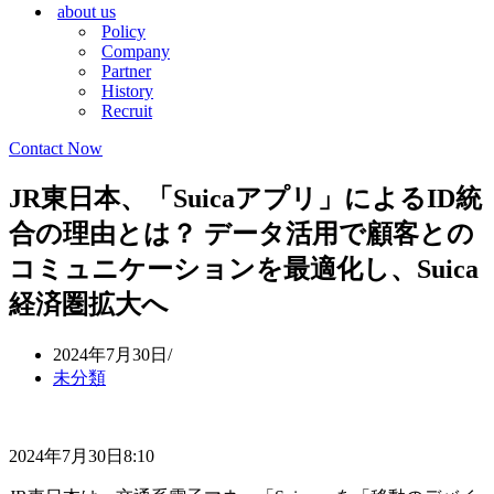
about us
シ
ョ
Policy
ョ
ン
Company
ン
メ
Partner
メ
ニ
History
ニ
ュ
Recruit
ュ
ー
ー
Contact Now
JR東日本、「Suicaアプリ」によるID統
合の理由とは？ データ活用で顧客との
コミュニケーションを最適化し、Suica
経済圏拡大へ
2024年7月30日
未分類
2024年7月30日8:10