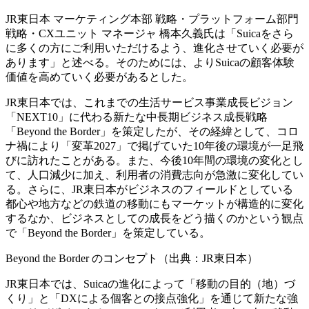
JR東日本 マーケティング本部 戦略・プラットフォーム部門
戦略・CXユニット マネージャ 橋本久義氏は「Suicaをさら
に多くの方にご利用いただけるよう、進化させていく必要が
あります」と述べる。そのためには、よりSuicaの顧客体験
価値を高めていく必要があるとした。
JR東日本では、これまでの生活サービス事業成長ビジョン
「NEXT10」に代わる新たな中長期ビジネス成長戦略
「Beyond the Border」を策定したが、その経緯として、コロ
ナ禍により「変革2027」で掲げていた10年後の環境が一足飛
びに訪れたことがある。また、今後10年間の環境の変化とし
て、人口減少に加え、利用者の消費志向が急激に変化してい
る。さらに、JR東日本がビジネスのフィールドとしている
都心や地方などの鉄道の移動にもマーケットが構造的に変化
するなか、ビジネスとしての成長をどう描くのかという観点
で「Beyond the Border」を策定している。
Beyond the Border のコンセプト（出典：JR東日本）
JR東日本では、Suicaの進化によって「移動の目的（地）づ
くり」と「DXによる個客との接点強化」を通じて新たな強