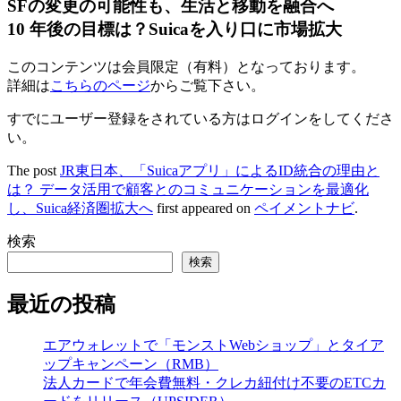
SFの変更の可能性も、生活と移動を融合へ
10 年後の目標は？Suicaを入り口に市場拡大
このコンテンツは会員限定（有料）となっております。
詳細は
こちらのページ
からご覧下さい。
すでにユーザー登録をされている方は
ログイン
をしてくださ
い。
The post
JR東日本、「Suicaアプリ」によるID統合の理由と
は？ データ活用で顧客とのコミュニケーションを最適化
し、Suica経済圏拡大へ
first appeared on
ペイメントナビ
.
検索
検索
最近の投稿
エアウォレットで「モンストWebショップ」とタイア
ップキャンペーン（RMB）
法人カードで年会費無料・クレカ紐付け不要のETCカ