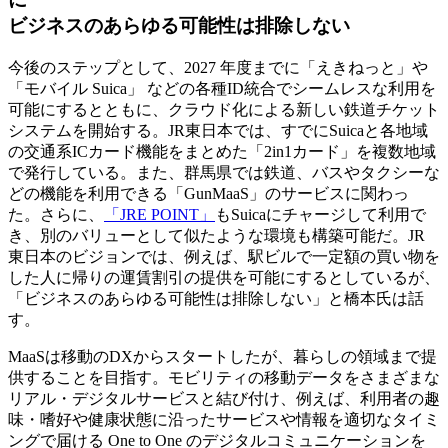
ビジネスのあらゆる可能性は排除しない
今後のステップとして、2027 年度までに「えきねっと」や
「モバイル Suica」 などの各種ID統合でシームレスな利用を
可能にするとともに、クラウド化による新しい鉄道チケット
システムを開始する。JR東日本では、すでにSuicaと各地域
の交通系ICカード機能をまとめた「2in1カード」を複数地域
で発行している。また、群馬県では鉄道、バスやタクシーな
どの機能を利用できる「GunMaaS」のサービスに関わっ
た。さらに、
「JRE POINT」
もSuicaにチャージして利用で
き、別のバリューとして似たような環境も構築可能だ。JR
東日本のビジョンでは、例えば、駅ビルで一定額の買い物を
した人に帰りの運賃割引の提供を可能にするとしているが、
「ビジネスのあらゆる可能性は排除しない」と橋本氏は話
す。
MaaSは移動のDXからスタートしたが、暮らしの領域まで提
供することを目指す。モビリティの移動データをさまざまな
リアル・デジタルサービスと結び付け、例えば、利用者の趣
味・嗜好や健康状態に沿ったサービスや情報を適切なタイミ
ングで届ける One to One のデジタルコミュニケーションを