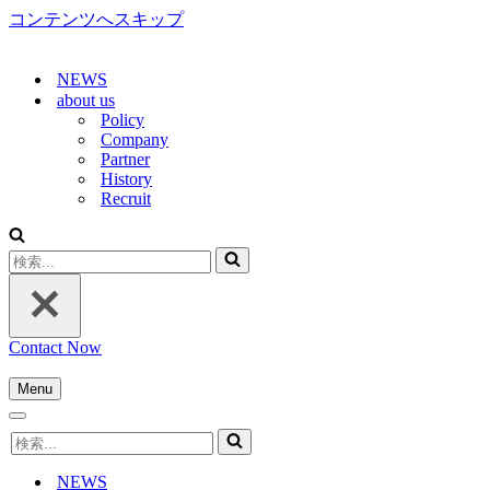
コンテンツへスキップ
NEWS
about us
Policy
Company
Partner
History
Recruit
検
索...
Contact Now
Menu
ナ
ナ
ビ
検
ビ
ゲ
索...
ゲ
ー
NEWS
ー
シ