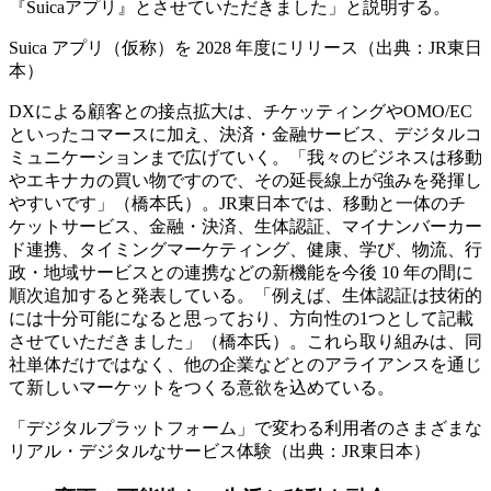
『Suicaアプリ』とさせていただきました」と説明する。
Suica アプリ（仮称）を 2028 年度にリリース（出典：JR東日
本）
DXによる顧客との接点拡大は、チケッティングやOMO/EC
といったコマースに加え、決済・金融サービス、デジタルコ
ミュニケーションまで広げていく。「我々のビジネスは移動
やエキナカの買い物ですので、その延長線上が強みを発揮し
やすいです」（橋本氏）。JR東日本では、移動と一体のチ
ケットサービス、金融・決済、生体認証、マイナンバーカー
ド連携、タイミングマーケティング、健康、学び、物流、行
政・地域サービスとの連携などの新機能を今後 10 年の間に
順次追加すると発表している。「例えば、生体認証は技術的
には十分可能になると思っており、方向性の1つとして記載
させていただきました」（橋本氏）。これら取り組みは、同
社単体だけではなく、他の企業などとのアライアンスを通じ
て新しいマーケットをつくる意欲を込めている。
「デジタルプラットフォーム」で変わる利用者のさまざまな
リアル・デジタルなサービス体験（出典：JR東日本）