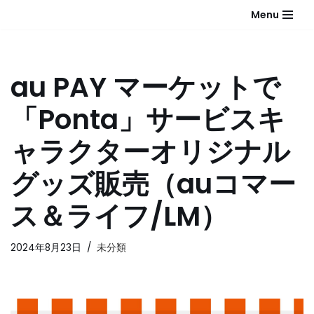
Menu
コ
ン
テ
au PAY マーケットで
ン
ツ
「Ponta」サービスキ
へ
ス
ャラクターオリジナル
キ
ッ
グッズ販売（auコマー
プ
ス＆ライフ/LM）
2024年8月23日
未分類