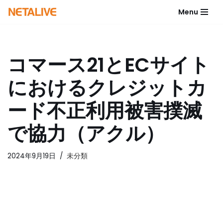
Menu
コ
ン
テ
コマース21とECサイト
ン
ツ
におけるクレジットカ
へ
ス
ード不正利用被害撲滅
キ
ッ
で協力（アクル）
プ
2024年9月19日
未分類