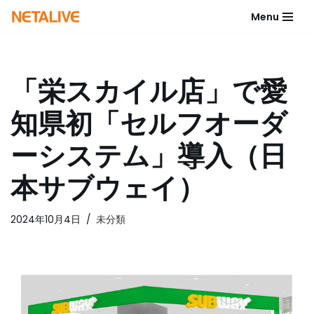
Menu
コ
ン
テ
「栄スカイル店」で愛
ン
ツ
知県初「セルフオーダ
へ
ス
ーシステム」導入（日
キ
ッ
本サブウェイ）
プ
2024年10月4日
未分類