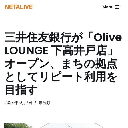
Menu
コ
ン
テ
三井住友銀行が「Olive
ン
ツ
LOUNGE 下高井戸店」
へ
ス
オープン、まちの拠点
キ
ッ
としてリピート利用を
プ
目指す
2024年10月7日
未分類