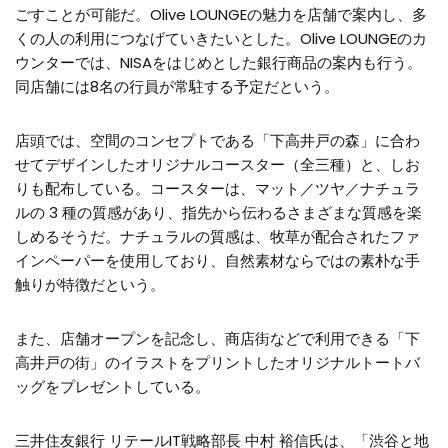
ごすことが可能だ。Olive LOUNGEの魅力を店舗で案内し、多
くの人の利用につなげていきたいとした。Olive LOUNGEのカ
ウンターでは、NISAをはじめとした銀行商品の案内も行う。
同店舗には8名の行員が常駐する予定だという。
店頭では、空間のコンセプトである「下高井戸の森」に合わ
せてデザインしたオリジナルコースター（全三種）と、しお
りも配布している。コースターは、マット／ツヤ／ナチュラ
ルの 3 種の質感があり、指先から伝わるさまざまな質感を楽
しめるそうだ。ナチュラルの質感は、牧草が配合されたファ
インペーパーを使用しており、自然素材ならではの素朴な手
触りが特徴だという。
また、店舗オープンを記念し、商店街などで利用できる「下
高井戸の街」のイラストをプリントしたオリジナルトートバ
ッグをプレゼントしている。
三井住友銀行 リテールIT戦略部長 中村 裕信氏は、「渋谷と地