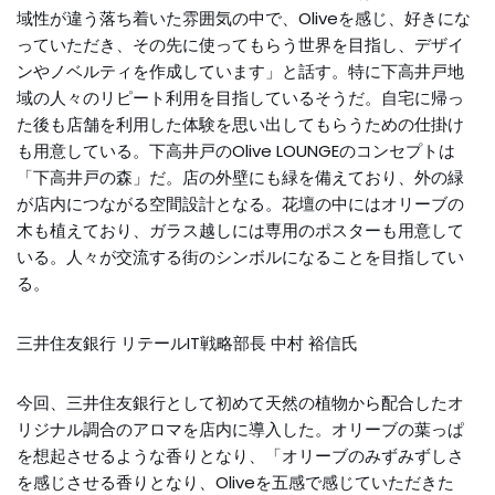
域性が違う落ち着いた雰囲気の中で、Oliveを感じ、好きにな
っていただき、その先に使ってもらう世界を目指し、デザイ
ンやノベルティを作成しています」と話す。特に下高井戸地
域の人々のリピート利用を目指しているそうだ。自宅に帰っ
た後も店舗を利用した体験を思い出してもらうための仕掛け
も用意している。下高井戸のOlive LOUNGEのコンセプトは
「下高井戸の森」だ。店の外壁にも緑を備えており、外の緑
が店内につながる空間設計となる。花壇の中にはオリーブの
木も植えており、ガラス越しには専用のポスターも用意して
いる。人々が交流する街のシンボルになることを目指してい
る。
三井住友銀行 リテールIT戦略部長 中村 裕信氏
今回、三井住友銀行として初めて天然の植物から配合したオ
リジナル調合のアロマを店内に導入した。オリーブの葉っぱ
を想起させるような香りとなり、「オリーブのみずみずしさ
を感じさせる香りとなり、Oliveを五感で感じていただきた