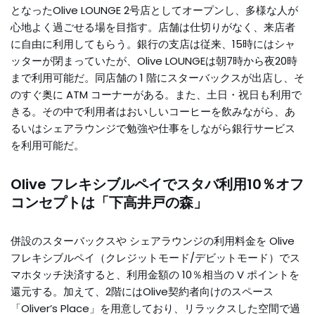
となったOlive LOUNGE 2号店としてオープンし、多様な人が
心地よく過ごせる場を目指す。店舗は仕切りがなく、来店者
に自由に利用してもらう。銀行の支店は従来、15時にはシャ
ッターが閉まっていたが、Olive LOUNGEは朝7時から夜20時
まで利用可能だ。同店舗の 1 階にスターバックスが出店し、そ
のすぐ奥に ATM コーナーがある。また、土日・祝日も利用で
きる。その中で利用者はおいしいコーヒーを飲みながら、あ
るいはシェアラウンジで勉強や仕事をしながら銀行サービス
を利用可能だ。
Olive フレキシブルペイでスタバ利用10％オフ
コンセプトは「下高井戸の森」
併設のスターバックスや シェアラウンジの利用料金を Olive
フレキシブルペイ（クレジットモード/デビットモード）でス
マホタッチ決済すると、利用金額の 10％相当の V ポイントを
還元する。加えて、2階にはOlive契約者向けのスペース
「Oliver’s Place」を用意しており、リラックスした空間で過