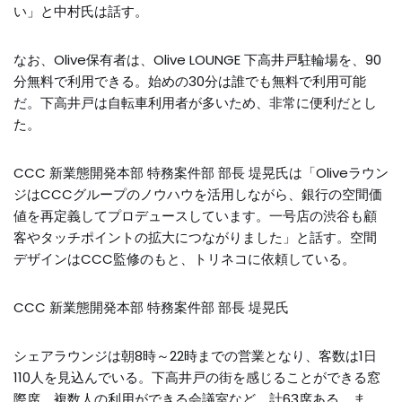
い」と中村氏は話す。
なお、Olive保有者は、Olive LOUNGE 下高井戸駐輪場を、90
分無料で利用できる。始めの30分は誰でも無料で利用可能
だ。下高井戸は自転車利用者が多いため、非常に便利だとし
た。
CCC 新業態開発本部 特務案件部 部長 堤晃氏は「Oliveラウン
ジはCCCグループのノウハウを活用しながら、銀行の空間価
値を再定義してプロデュースしています。一号店の渋谷も顧
客やタッチポイントの拡大につながりました」と話す。空間
デザインはCCC監修のもと、トリネコに依頼している。
CCC 新業態開発本部 特務案件部 部長 堤晃氏
シェアラウンジは朝8時～22時までの営業となり、客数は1日
110人を見込んでいる。下高井戸の街を感じることができる窓
際席、複数人の利用ができる会議室など、計63席ある。ま