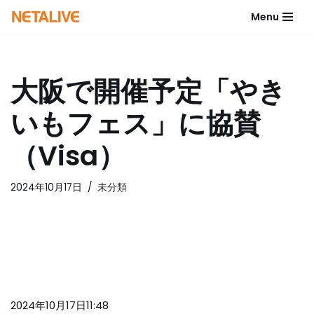
Menu
コ
ン
テ
大阪で開催予定「やき
ン
ツ
いもフェス」に協賛
へ
ス
（Visa）
キ
ッ
2024年10月17日
未分類
プ
2024年10月17日11:48