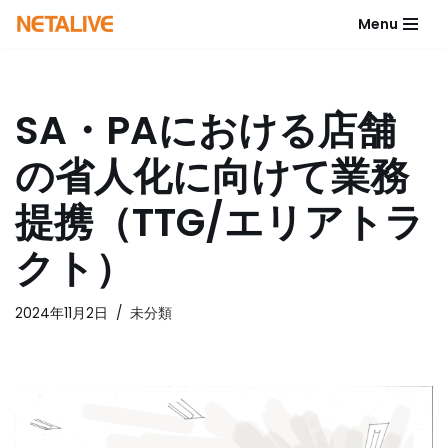
Menu
コ
ン
テ
SA・PAにおける店舗
ン
ツ
の省人化に向けて業務
へ
ス
提携（TTG/エリアトラ
キ
ッ
クト）
プ
2024年11月2日
未分類