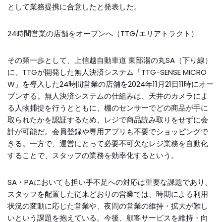
として業務提携に合意したと発表した。
24時間営業の店舗をオープンへ（TTG/エリアトラクト）
その第一歩として、上信越自動車道 東部湯の丸SA（下り線）
に、TTGが開発した無人決済システム「TTG-SENSE MICRO
W」を導入した24時間営業の店舗を2024年11月21日11時にオー
プンする。無人決済システムの仕組みは、天井のカメラによ
る人物捕捉を行うとともに、棚のセンサーでどの商品が手に
取られたかを認証するため、レジで商品読み取りをせずに会
計が可能だ。会員登録や専用アプリも不要でショッピングで
きる。一方で、運営にとって必要不可欠なレジ業務を自動化
することで、スタッフの業務を効率化するという。
SA・PAにおいても担い手不足への対応は重要な課題であり、
スタッフを配置した従来どおりの営業では、時期による利用
状況の変動に応じた営業や、夜間の営業の維持・拡大が難し
いという課題を抱えている。今後、顧客サービスを維持・向