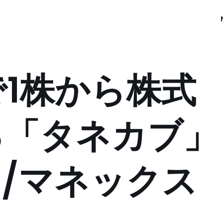
1株から株式
る「タネカブ」
B/マネックス