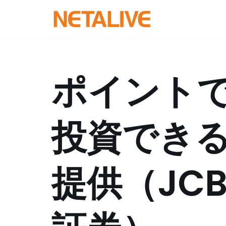
コ
ン
テ
ン
ポイントで
ツ
へ
ス
投資でき
キ
ッ
プ
提供（JC