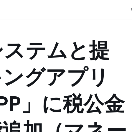
システムと提
キングアプリ
APP」に税公金
能追加（マネー