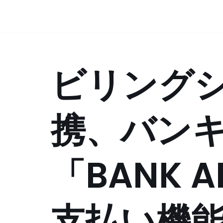
コ
ン
テ
ビリング
ン
ツ
へ
ス
携、バン
キ
ッ
プ
「BANK 
支払い機