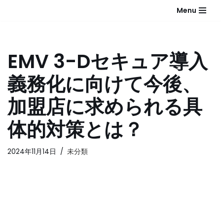
Menu
コ
ン
テ
EMV 3-Dセキュア導入
ン
ツ
義務化に向けて今後、
へ
ス
加盟店に求められる具
キ
ッ
体的対策とは？
プ
2024年11月14日
未分類