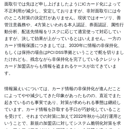
面取引では先ほど申し上げましたようにICカード化によって
不正利用が減少し、安定しておりますが、非対面取引には今
のところ対策の決定打がありません。現状ではオーソリ、善
管注意義務や、4方策といわれる本人認証、券面認証、属性行
動分析、配送先情報をリスクに応じて適宜使って対応してい
ますが、決して効果が上がっているとはいえません。一方の
カード情報保護につきましては、2020年に情報の非保持化、
もしくは保持の場合はPCI DSS準拠ということで舵を切りまし
たけれども、残念ながら非保持化を完了しているクレジット
カード加盟店からも情報を盗まれるケースが出てきていま
す。
情報漏えいについては、カード情報の非保持化が進んだこと
によってやや減少してきた印象があったものの、直近でまた
起きているのも事実であり、対策が求められる事態は継続し
ています。カード情報を詐取する手口が巧妙化していること
を受けて、それまでの対策に加えて2022年秋から試行運用と
いうことで、新規の加盟店に対してシステム脆弱化対策を求