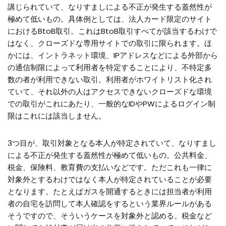
講じられていて、なりすましによる不正が発生する蓋然性が
極めて低いもの。具体例としては、法人カード限定のサイト
におけるBtoB取引。これはBtoB取引すべてが該当するわけで
はなく、クローズドな専用サイトでの取引に限られます。ほ
かには、イントラネット環境、IPアドレスなどによる外部から
の通信制限によって利用者を特定することにより、不特定多
数の者が利用できない取引。利用者がホワイトリスト化され
ていて、それ以外の人はアクセスできないクローズドな環境
での取引がこれにあたり、一般的なIDやPWによるログイン制
限はこれには該当しません。
3つ目が、取引対象となる本人が特定されていて、なりすまし
による不正が発生する蓋然性が極めて低いもの。公共料金、
税金、保険料、教育費の支払いなどです。ただこれも一律に
対象外とするわけではなく本人が特定されていることが必要
となります。たとえばガスを開通するときには担当者が利用
者の自宅を訪問して本人確認をするという業界ルールがある
そうですので、そういうケースを対象外と認める。税金など