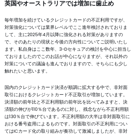
英国やオーストラリアでは増加に歯止め
毎年増加を続けているクレジットカードの不正利用ですが、
対策強化については業界レベルでここ進年検討されておりま
して、主に2025年4月以降に強化される対策がありますの
で、そのあたりの現状と今後の方向性についてご説明いたし
ます。私自身はここ数年、3-Dセキュアの検討を中心に担当し
ておりましたのでこのお話が中心になりますが、それ以外の
対策についての議論も進んでおりますので、そちらにも少し
触れたいと思います。
国内のクレジットカード決済が順調に拡大する中で、非対面
取引におけるクレジットカード不正取引が増加しています。
決済額の前年比と不正利用額の前年比を比べてみますと、決
済額の伸びが110％台であるのに対し、残念ながら不正利用額
は130％台で伸びています。不正利用額の大半は非対面取引に
おける番号盗用によるものです。対面取引の不正利用につい
てはICカード化の取り組みが奏功して激減しましたが、非対