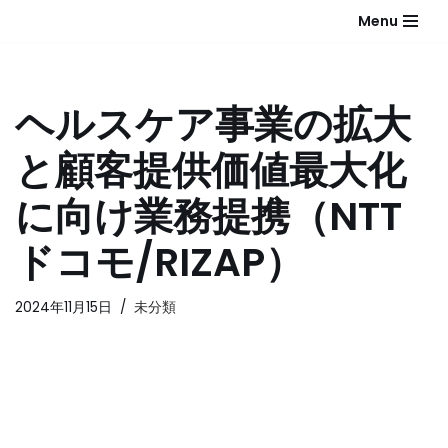
Menu
コ
ン
テ
ヘルスケア事業の拡大
ン
ツ
と顧客提供価値最大化
へ
ス
に向け業務提携（NTT
キ
ッ
ドコモ/RIZAP）
プ
2024年11月15日
未分類