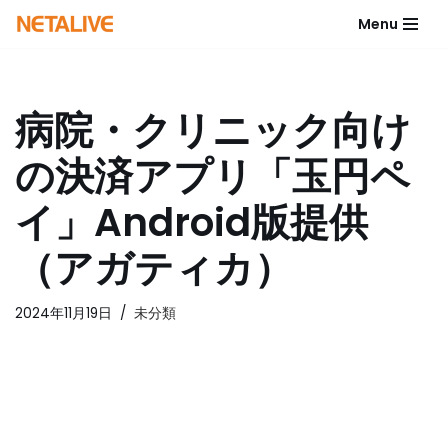
Menu
コ
ン
テ
病院・クリニック向け
ン
ツ
の決済アプリ「玉円ペ
へ
ス
イ」Android版提供
キ
ッ
（アガティカ）
プ
2024年11月19日
未分類