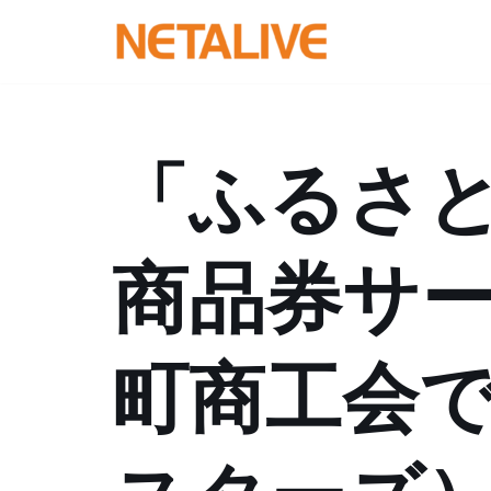
コ
ン
テ
ン
「ふるさ
ツ
へ
ス
商品券サ
キ
ッ
プ
町商工会