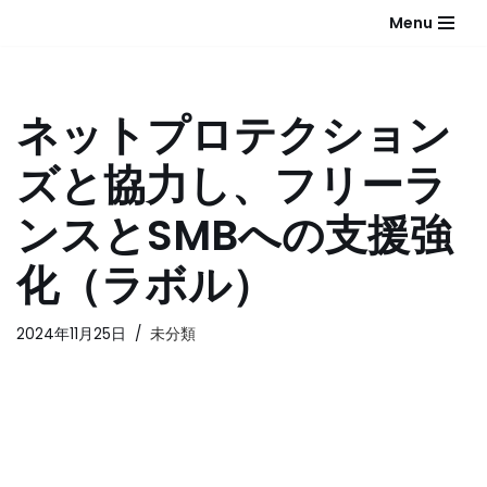
Menu
コ
ン
テ
ネットプロテクション
ン
ツ
ズと協力し、フリーラ
へ
ス
ンスとSMBへの支援強
キ
ッ
化（ラボル）
プ
2024年11月25日
未分類