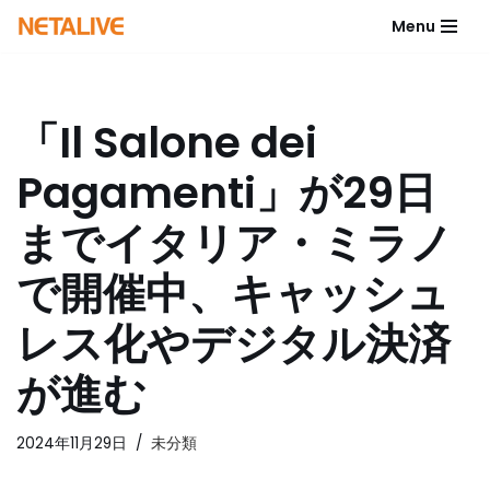
Menu
コ
ン
テ
「Il Salone dei
ン
ツ
Pagamenti」が29日
へ
ス
までイタリア・ミラノ
キ
ッ
で開催中、キャッシュ
プ
レス化やデジタル決済
が進む
2024年11月29日
未分類