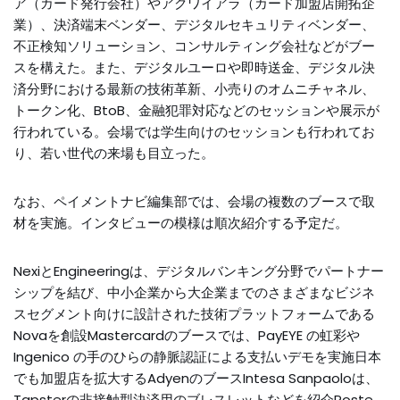
ア（カード発行会社）やアクワイアラ（カード加盟店開拓企
業）、決済端末ベンダー、デジタルセキュリティベンダー、
不正検知ソリューション、コンサルティング会社などがブー
スを構えた。また、デジタルユーロや即時送金、デジタル決
済分野における最新の技術革新、小売りのオムニチャネル、
トークン化、BtoB、金融犯罪対応などのセッションや展示が
行われている。会場では学生向けのセッションも行われてお
り、若い世代の来場も目立った。
なお、ペイメントナビ編集部では、会場の複数のブースで取
材を実施。インタビューの模様は順次紹介する予定だ。
NexiとEngineeringは、デジタルバンキング分野でパートナー
シップを結び、中小企業から大企業までのさまざまなビジネ
スセグメント向けに設計された技術プラットフォームである
Novaを創設Mastercardのブースでは、PayEYE の虹彩や
Ingenico の手のひらの静脈認証による支払いデモを実施日本
でも加盟店を拡大するAdyenのブースIntesa Sanpaoloは、
Tapsterの非接触型決済用のブレスレットなどを紹介Poste