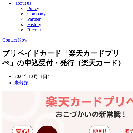
about us
シ
ョ
Policy
ョ
ン
Company
ン
メ
Partner
メ
ニ
History
ニ
ュ
Recruit
ュ
ー
ー
Contact Now
プリペイドカード「楽天カードプリ
ぺ」の申込受付・発行（楽天カード）
2024年12月11日
未分類