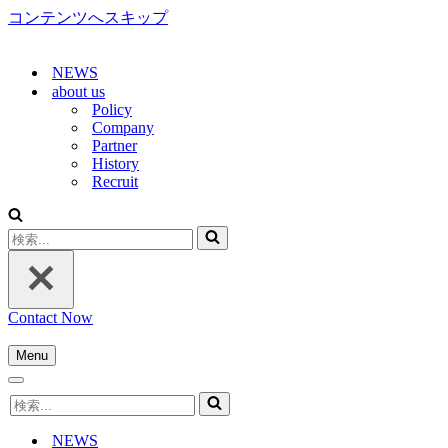
コンテンツへスキップ
NEWS
about us
Policy
Company
Partner
History
Recruit
検
索...
Contact Now
Menu
ナ
ナ
ビ
検
ビ
ゲ
索...
ゲ
ー
NEWS
ー
シ