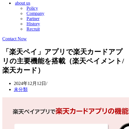
about us
シ
ョ
Policy
ョ
ン
Company
ン
メ
Partner
メ
ニ
History
ニ
ュ
Recruit
ュ
ー
ー
Contact Now
「楽天ペイ」アプリで楽天カードアプ
リの主要機能を搭載（楽天ペイメント/
楽天カード）
2024年12月12日
未分類