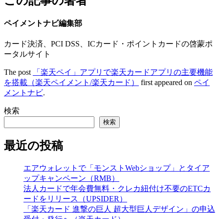
この記事の著者
ペイメントナビ編集部
カード決済、PCI DSS、ICカード・ポイントカードの啓蒙ポ
ータルサイト
The post
「楽天ペイ」アプリで楽天カードアプリの主要機能
を搭載（楽天ペイメント/楽天カード）
first appeared on
ペイ
メントナビ
.
検索
検索
最近の投稿
エアウォレットで「モンストWebショップ」とタイア
ップキャンペーン（RMB）
法人カードで年会費無料・クレカ紐付け不要のETCカ
ードをリリース（UPSIDER）
「楽天カード 進撃の巨人 超大型巨人デザイン」の申込