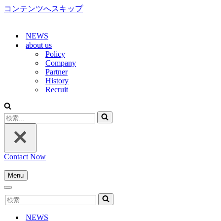
コンテンツへスキップ
NEWS
about us
Policy
Company
Partner
History
Recruit
検
索...
Contact Now
Menu
ナ
ナ
ビ
検
ビ
ゲ
索...
ゲ
ー
NEWS
ー
シ