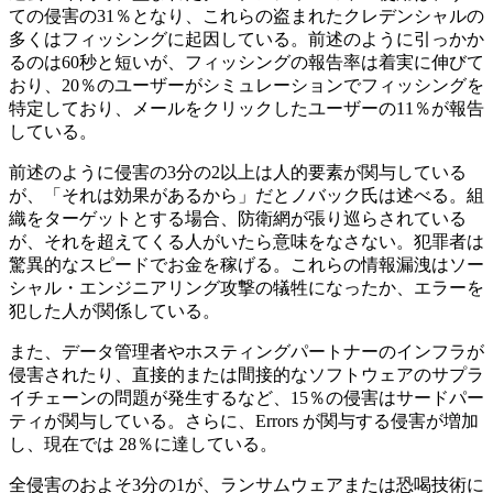
ての侵害の31％となり、これらの盗まれたクレデンシャルの
多くはフィッシングに起因している。前述のように引っかか
るのは60秒と短いが、フィッシングの報告率は着実に伸びて
おり、20％のユーザーがシミュレーションでフィッシングを
特定しており、メールをクリックしたユーザーの11％が報告
している。
前述のように侵害の3分の2以上は人的要素が関与している
が、「それは効果があるから」だとノバック氏は述べる。組
織をターゲットとする場合、防衛網が張り巡らされている
が、それを超えてくる人がいたら意味をなさない。犯罪者は
驚異的なスピードでお金を稼げる。これらの情報漏洩はソー
シャル・エンジニアリング攻撃の犠牲になったか、エラーを
犯した人が関係している。
また、データ管理者やホスティングパートナーのインフラが
侵害されたり、直接的または間接的なソフトウェアのサプラ
イチェーンの問題が発生するなど、15％の侵害はサードパー
ティが関与している。さらに、Errors が関与する侵害が増加
し、現在では 28％に達している。
全侵害のおよそ3分の1が、ランサムウェアまたは恐喝技術に