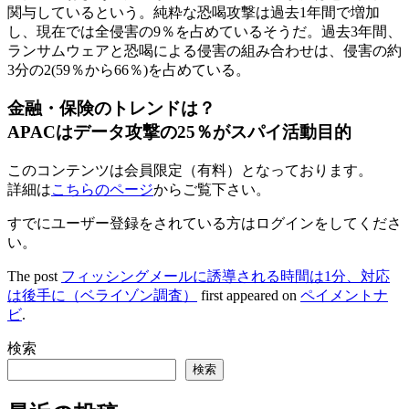
関与しているという。純粋な恐喝攻撃は過去1年間で増加
し、現在では全侵害の9％を占めているそうだ。過去3年間、
ランサムウェアと恐喝による侵害の組み合わせは、侵害の約
3分の2(59％から66％)を占めている。
金融・保険のトレンドは？
APACはデータ攻撃の25％がスパイ活動目的
このコンテンツは会員限定（有料）となっております。
詳細は
こちらのページ
からご覧下さい。
すでにユーザー登録をされている方は
ログイン
をしてくださ
い。
The post
フィッシングメールに誘導される時間は1分、対応
は後手に（ベライゾン調査）
first appeared on
ペイメントナ
ビ
.
検索
検索