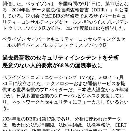
開催した。ベライゾンは、米国時間の5月1日に、第17版とな
る「2024年度 データ漏洩/侵害調査報告書（DBIR）」を公開
している。説明会ではDBIRの監修者であるサイバーセキュ
リティ・コンサルティング＆セールス担当バイスプレジデン
ト クリス ノバック氏が自ら、2024年度版DBIRを解説した。
ベライゾン サイバーセキュリティ・コンサルティング＆セ
ールス担当バイスプレジデント クリス ノバック氏
過去最高数のセキュリティインシデントを分析
悪意のない人的要素が68％の漏洩事故に
ベライゾン・コミュニケーションズ（VZ)は、2000 年 6 月
30 日に設立された、テクノロジーおよび通信サービスを提
供する世界有数のプロバイダーだ。日本法人設立から26年経
つが、日系多国籍企業のグローバルビジネスを支援してお
り、ネットワークとセキュリティにフォーカスしているとい
う。
2024年度のDBIRは第17版であり、分析に使われたデータ
は、数カ国の法執行機関、法医学組織、法律事務所、CERT