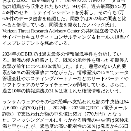
およびISAC、政府機関など、国内外の87カ所のデータ寄与
協力組織から収集されたものだ。94か国、過去最高数の3万
458件のセキュリティインシデントを分析し、そのうち1万
626件のデータ侵害を確認した。同数字は2022年の調査と比
べると倍増している。同調査を発表したノバック氏は、
Verizon Threat Research Advisory Center の共同設立者であり、
サイバーセキュリティ・コンサルティング＆セールス担当バ
イスプレジデントを務めている。
2024年のDBIRでは過去最多の情報漏洩事件を分析してい
る。漏洩の侵入経路として、既知の脆弱性を狙った初期侵入
攻撃が前年に比べ180％増加した。また、悪意のない人的要
素が68％の漏洩事故につながった。情報漏洩の15％でデータ
管理会社やホスティングパートナーなどのサードパーティや
ソフトウェアのサプライチェーンが関与している。さらに、
過去10年の情報漏洩の31％は盗まれた権限情報だという。
ランサムウェアやその他の恐喝へ支払われた額の中央値は$4
万6,000（約700万円）、2022年・2023年にBEC（電子メール
詐欺）で支払われた額の中央値は$5万（770万円）となっ
た。フィッシングメールに引っかかる時間の中央値は60秒未
満と早かったが、緊急度の高い脆弱性の50％は発表から55日