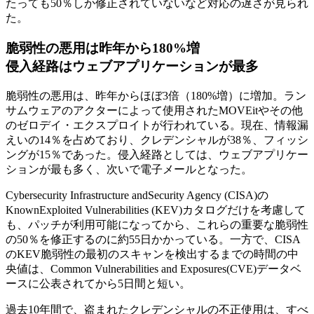
たっても50％しか修正されていないなど対応の遅さが見られ
た。
脆弱性の悪用は昨年から180%増
侵入経路はウェブアプリケーションが最多
脆弱性の悪用は、昨年からほぼ3倍（180%増）に増加。ラン
サムウェアのアクターによって使用されたMOVEitやその他
のゼロデイ・エクスプロイトが行われている。現在、情報漏
えいの14％を占めており、クレデンシャルが38％、フィッシ
ングが15％であった。侵入経路としては、ウェブアプリケー
ションが最も多く、次いで電子メールとなった。
Cybersecurity Infrastructure andSecurity Agency (CISA)の
KnownExploited Vulnerabilities (KEV)カタログだけを考慮して
も、パッチが利用可能になってから、これらの重要な脆弱性
の50％を修正するのに約55日かかっている。一方で、CISA
のKEV脆弱性の最初のスキャンを検出するまでの時間の中
央値は、Common Vulnerabilities and Exposures(CVE)データベ
ースに公表されてから5日間と短い。
過去10年間で、盗まれたクレデンシャルの不正使用は、すべ