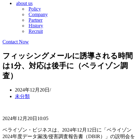
about us
シ
ョ
Policy
ョ
ン
Company
ン
メ
Partner
メ
ニ
History
ニ
ュ
Recruit
ュ
ー
ー
Contact Now
フィッシングメールに誘導される時間
は1分、対応は後手に（ベライゾン調
査）
2024年12月20日
未分類
2024年12月20日10:05
ベライゾン・ビジネスは、2024年12月12日に「ベライゾン
2024年度データ漏洩/侵害調査報告書（DBIR）」の説明会を