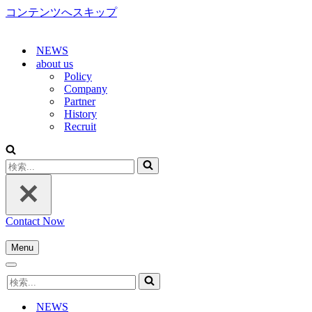
コンテンツへスキップ
NEWS
about us
Policy
Company
Partner
History
Recruit
検
索...
Contact Now
Menu
ナ
ナ
ビ
検
ビ
ゲ
索...
ゲ
ー
NEWS
ー
シ