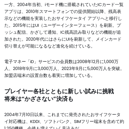
一方、2004年当初、iモード機に搭載されていたICカード一覧
アプリは、2010年スマートフォンでの提供開始以降、残高表
示などの機能を実装したおサイフケータイ アプリへと移行し
た。2015年にはUI（ユーザーインターフェース）を刷新。プ
ッシュ配信、かざして通知、IC残高読み取りなどの機能が追
加された。2020年代にはさらにUIを刷新して、メインカード
切り替えが可能になるなど進化を続けている。
電子マネー「iD」サービスの会員数は2008年12月に1,000万
人、2018年9月に3,000万人、2023年9月に5,000万人を突破。
加盟店端末の設置台数も着実に増加している。
プレイヤー各社とともに新しい試みに挑戦
将来は“かざさない”決済も
2004年7月10日以来、これまでに発売されたおサイフケータ
イ対応機は、KDDI、ソフトバンク、SIMフリー端末を含めて約
1,250機種。今後も増えていく見込みだ。