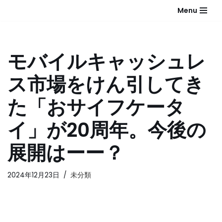
Menu
コ
ン
テ
モバイルキャッシュレ
ン
ツ
ス市場をけん引してき
へ
ス
た「おサイフケータ
キ
ッ
イ」が20周年。今後の
プ
展開はーー？
2024年12月23日
未分類