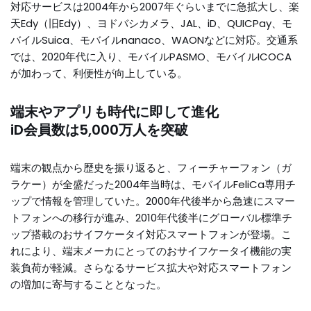
対応サービスは2004年から2007年ぐらいまでに急拡大し、楽
天Edy（旧Edy）、ヨドバシカメラ、JAL、iD、QUICPay、モ
バイルSuica、モバイルnanaco、WAONなどに対応。交通系
では、2020年代に入り、モバイルPASMO、モバイルICOCA
が加わって、利便性が向上している。
端末やアプリも時代に即して進化
iD会員数は5,000万人を突破
端末の観点から歴史を振り返ると、フィーチャーフォン（ガ
ラケー）が全盛だった2004年当時は、モバイルFeliCa専用チ
ップで情報を管理していた。2000年代後半から急速にスマー
トフォンへの移行が進み、2010年代後半にグローバル標準チ
ップ搭載のおサイフケータイ対応スマートフォンが登場。こ
れにより、端末メーカにとってのおサイフケータイ機能の実
装負荷が軽減。さらなるサービス拡大や対応スマートフォン
の増加に寄与することとなった。