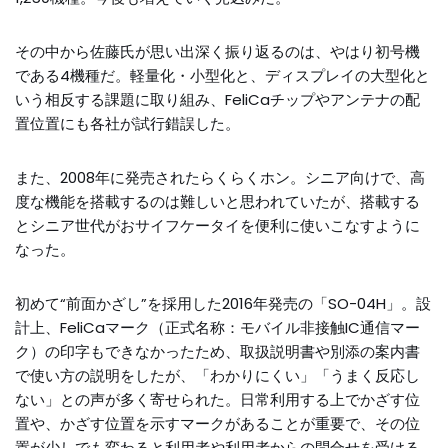
その中から佐藤氏が思い出深く振り返るのは、やはり初号機
である4機種だ。軽量化・小型化と、ディスプレイの大型化と
いう相反する課題に取り組み、FeliCaチップやアンテナの配
置位置にも各社が試行錯誤した。
また、2008年に発売されたらくらくホン。シニア向けで、高
度な機能を搭載するのは難しいと思われていたが、搭載する
とシニア世代がおサイフケータイを便利に使いこなすように
なった。
初めて“前面かざし”を採用した2016年発売の「SO-04H」。設
計上、FeliCaマーク（正式名称：モバイル非接触IC通信マー
ク）の印字もできなかったため、取扱説明書や別添の案内書
で使い方の説明をしたが、「わかりにくい」「うまく反応し
ない」との声が多く寄せられた。日常利用する上でかざす位
置や、かざす位置を示すマークがあることが重要で、その位
置が少しでも変わると利用者や利用者からの問合せを受ける