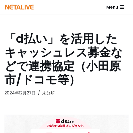
Menu
コ
ン
テ
「d払い」を活用した
ン
ツ
キャッシュレス募金な
へ
ス
どで連携協定（小田原
キ
ッ
市/ドコモ等）
プ
2024年12月27日
未分類