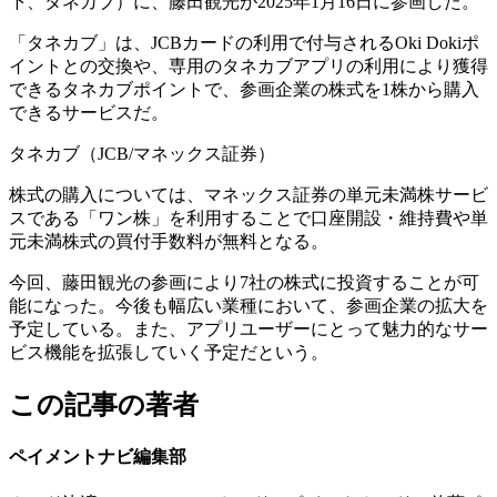
下、タネカブ）に、藤田観光が2025年1月16日に参画した。
「タネカブ」は、JCBカードの利用で付与されるOki Dokiポ
イントとの交換や、専用のタネカブアプリの利用により獲得
できるタネカブポイントで、参画企業の株式を1株から購入
できるサービスだ。
タネカブ（JCB/マネックス証券）
株式の購入については、マネックス証券の単元未満株サービ
スである「ワン株」を利用することで口座開設・維持費や単
元未満株式の買付手数料が無料となる。
今回、藤田観光の参画により7社の株式に投資することが可
能になった。今後も幅広い業種において、参画企業の拡大を
予定している。また、アプリユーザーにとって魅力的なサー
ビス機能を拡張していく予定だという。
この記事の著者
ペイメントナビ編集部