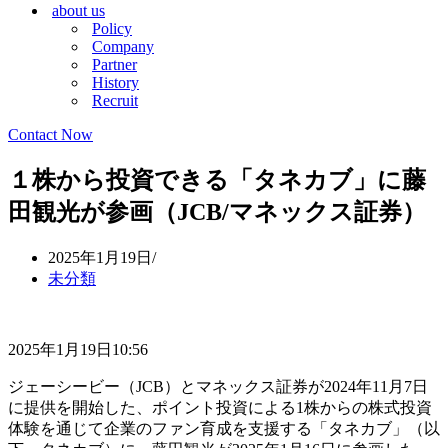
about us
シ
ョ
Policy
ョ
ン
Company
ン
メ
Partner
メ
ニ
History
ニ
ュ
Recruit
ュ
ー
ー
Contact Now
１株から投資できる「タネカブ」に藤
田観光が参画（JCB/マネックス証券）
2025年1月19日
未分類
2025年1月19日10:56
ジェーシービー（JCB）とマネックス証券が2024年11月7日
に提供を開始した、ポイント投資による1株からの株式投資
体験を通じて企業のファン育成を支援する「タネカブ」（以