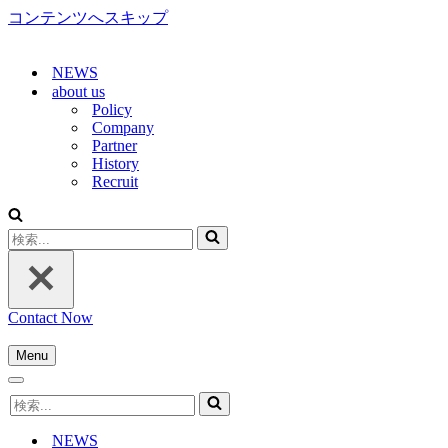
コンテンツへスキップ
NEWS
about us
Policy
Company
Partner
History
Recruit
検
索...
Contact Now
Menu
ナ
ナ
ビ
検
ビ
ゲ
索...
ゲ
ー
NEWS
ー
シ