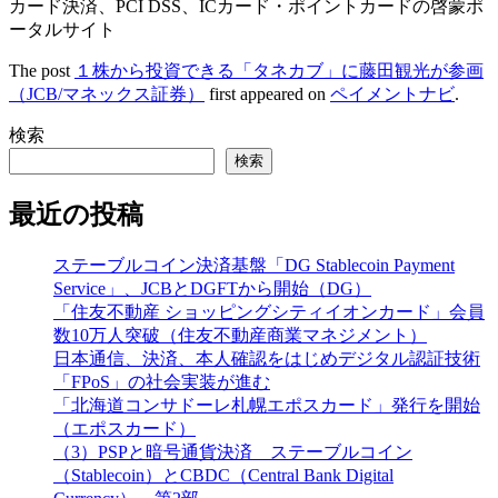
カード決済、PCI DSS、ICカード・ポイントカードの啓蒙ポ
ータルサイト
The post
１株から投資できる「タネカブ」に藤田観光が参画
（JCB/マネックス証券）
first appeared on
ペイメントナビ
.
検索
検索
最近の投稿
ステーブルコイン決済基盤「DG Stablecoin Payment
Service」、JCBとDGFTから開始（DG）
「住友不動産 ショッピングシティイオンカード」会員
数10万人突破（住友不動産商業マネジメント）
日本通信、決済、本人確認をはじめデジタル認証技術
「FPoS」の社会実装が進む
「北海道コンサドーレ札幌エポスカード」発行を開始
（エポスカード）
（3）PSPと暗号通貨決済 ステーブルコイン
（Stablecoin）とCBDC（Central Bank Digital