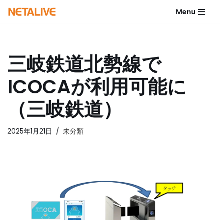
Menu
コ
ン
テ
三岐鉄道北勢線で
ン
ツ
ICOCAが利用可能に
へ
ス
（三岐鉄道）
キ
ッ
2025年1月21日
未分類
プ