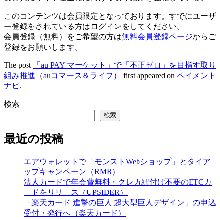
このコンテンツは会員限定となっております。すでにユーザ
ー登録をされている方はログインをしてください。
会員登録（無料）をご希望の方は
無料会員登録ページ
からご
登録をお願いします。
The post
「au PAY マーケット」で「不正ゼロ」を目指す取り
組み推進（auコマース＆ライフ）
first appeared on
ペイメント
ナビ
.
検索
検索
最近の投稿
エアウォレットで「モンストWebショップ」とタイア
ップキャンペーン（RMB）
法人カードで年会費無料・クレカ紐付け不要のETCカ
ードをリリース（UPSIDER）
「楽天カード 進撃の巨人 超大型巨人デザイン」の申込
受付・発行へ（楽天カード）