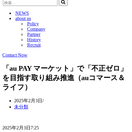
検
ビ
ゲ
索...
ゲ
ー
NEWS
ー
シ
about us
シ
ョ
Policy
ョ
ン
Company
ン
メ
Partner
メ
ニ
History
ニ
ュ
Recruit
ュ
ー
ー
Contact Now
「au PAY マーケット」で「不正ゼロ」
を目指す取り組み推進（auコマース＆
ライフ）
2025年2月3日
未分類
2025年2月3日7:25