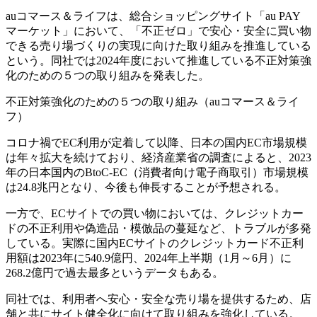
auコマース＆ライフは、総合ショッピングサイト「au PAY
マーケット」において、「不正ゼロ」で安心・安全に買い物
できる売り場づくりの実現に向けた取り組みを推進している
という。同社では2024年度において推進している不正対策強
化のための５つの取り組みを発表した。
不正対策強化のための５つの取り組み（auコマース＆ライ
フ）
コロナ禍でEC利用が定着して以降、日本の国内EC市場規模
は年々拡大を続けており、経済産業省の調査によると、2023
年の日本国内のBtoC-EC（消費者向け電子商取引）市場規模
は24.8兆円となり、今後も伸長することが予想される。
一方で、ECサイトでの買い物においては、クレジットカー
ドの不正利用や偽造品・模倣品の蔓延など、トラブルが多発
している。実際に国内ECサイトのクレジットカード不正利
用額は2023年に540.9億円、2024年上半期（1月～6月）に
268.2億円で過去最多というデータもある。
同社では、利用者へ安心・安全な売り場を提供するため、店
舗と共にサイト健全化に向けて取り組みを強化している。