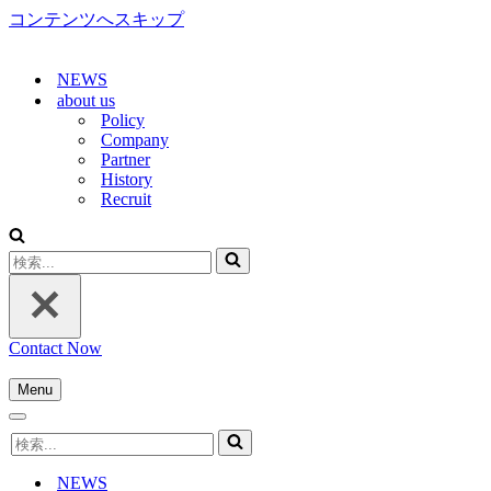
コンテンツへスキップ
NEWS
about us
Policy
Company
Partner
History
Recruit
検
索...
Contact Now
Menu
ナ
ナ
ビ
検
ビ
ゲ
索...
ゲ
ー
NEWS
ー
シ