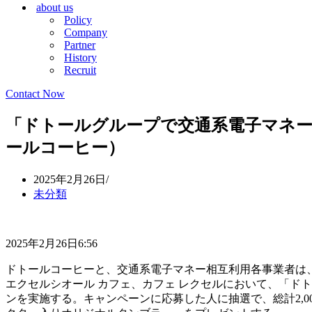
about us
シ
ョ
Policy
ョ
ン
Company
ン
メ
Partner
メ
ニ
History
ニ
ュ
Recruit
ュ
ー
ー
Contact Now
「ドトールグループで交通系電子マネ
ールコーヒー）
2025年2月26日
未分類
2025年2月26日6:56
ドトールコーヒーと、交通系電子マネー相互利用各事業者は、2
エクセルシオール カフェ、カフェ レクセルにおいて、「ド
ンを実施する。キャンペーンに応募した人に抽選で、総計2,