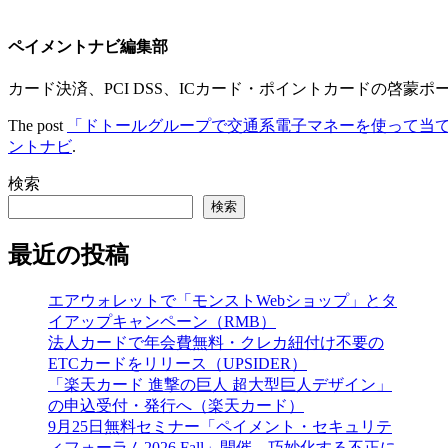
ペイメントナビ編集部
カード決済、PCI DSS、ICカード・ポイントカードの啓蒙ポ
The post
「ドトールグループで交通系電子マネーを使って当
ントナビ
.
検索
検索
最近の投稿
エアウォレットで「モンストWebショップ」とタ
イアップキャンペーン（RMB）
法人カードで年会費無料・クレカ紐付け不要の
ETCカードをリリース（UPSIDER）
「楽天カード 進撃の巨人 超大型巨人デザイン」
の申込受付・発行へ（楽天カード）
9月25日無料セミナー「ペイメント・セキュリテ
ィフォーラム2026 Fall」開催、巧妙化する不正に