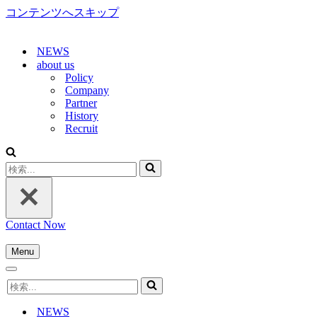
コンテンツへスキップ
NEWS
about us
Policy
Company
Partner
History
Recruit
検
索...
Contact Now
Menu
ナ
ナ
ビ
検
ビ
ゲ
索...
ゲ
ー
NEWS
ー
シ