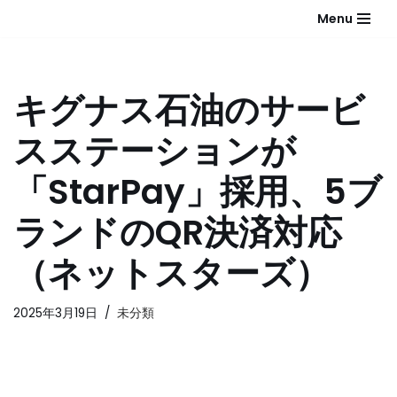
Menu
コ
ン
テ
キグナス石油のサービ
ン
ツ
スステーションが
へ
ス
「StarPay」採用、5ブ
キ
ッ
ランドのQR決済対応
プ
（ネットスターズ）
2025年3月19日
未分類