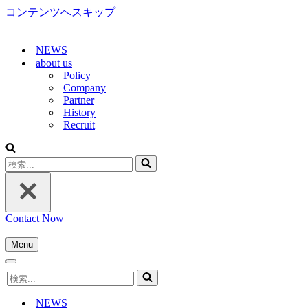
コンテンツへスキップ
NEWS
about us
Policy
Company
Partner
History
Recruit
検
索...
Contact Now
Menu
ナ
ナ
ビ
検
ビ
ゲ
索...
ゲ
ー
NEWS
ー
シ