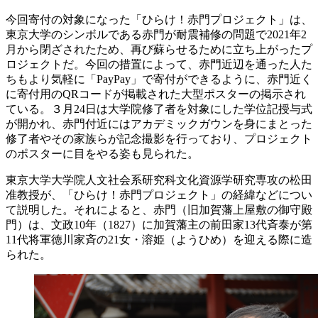
今回寄付の対象になった「ひらけ！赤門プロジェクト」は、
東京大学のシンボルである赤門が耐震補修の問題で2021年2
月から閉ざされたため、再び蘇らせるために立ち上がったプ
ロジェクトだ。今回の措置によって、赤門近辺を通った人た
ちもより気軽に「PayPay」で寄付ができるように、赤門近く
に寄付用のQRコードが掲載された大型ポスターの掲示され
ている。３月24日は大学院修了者を対象にした学位記授与式
が開かれ、赤門付近にはアカデミックガウンを身にまとった
修了者やその家族らが記念撮影を行っており、プロジェクト
のポスターに目をやる姿も見られた。
東京大学大学院人文社会系研究科文化資源学研究専攻の松田
准教授が、「ひらけ！赤門プロジェクト」の経緯などについ
て説明した。それによると、赤門（旧加賀藩上屋敷の御守殿
門）は、文政10年（1827）に加賀藩主の前田家13代斉泰が第
11代将軍徳川家斉の21女・溶姫（ようひめ）を迎える際に造
られた。