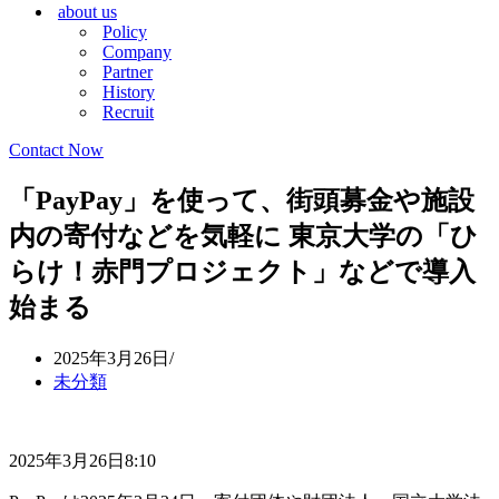
about us
シ
ョ
Policy
ョ
ン
Company
ン
メ
Partner
メ
ニ
History
ニ
ュ
Recruit
ュ
ー
ー
Contact Now
「PayPay」を使って、街頭募金や施設
内の寄付などを気軽に 東京大学の「ひ
らけ！赤門プロジェクト」などで導入
始まる
2025年3月26日
未分類
2025年3月26日8:10