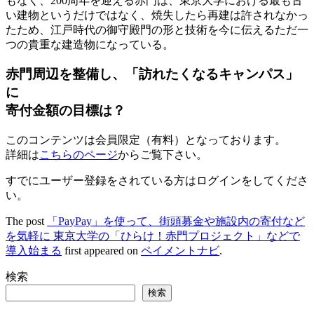
もなく、200周年を迎える赤門は、東京大学における最も古
い建物というだけではなく、焼失したら再建は許されなかっ
たため、江戸時代の御守殿門の形と技術を今に伝えるただ一
つの貴重な建造物になっている。
赤門周辺を整備し、「訪れたくなるキャンパス」
に
寄付金額の目標は？
このコンテンツは会員限定（有料）となっております。
詳細は
こちらのページ
からご覧下さい。
すでにユーザー登録をされている方は
ログイン
をしてくださ
い。
The post
「PayPay」を使って、街頭募金や施設内の寄付など
を気軽に 東京大学の「ひらけ！赤門プロジェクト」などで
導入始まる
first appeared on
ペイメントナビ
.
検索
検索