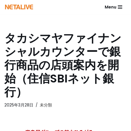
Menu
コ
ン
テ
タカシマヤファイナン
ン
ツ
シャルカウンターで銀
へ
ス
行商品の店頭案内を開
キ
ッ
始（住信SBIネット銀
プ
行）
2025年3月28日
未分類