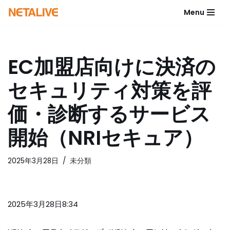
Menu
コ
ン
テ
EC加盟店向けに決済の
ン
ツ
セキュリティ対策を評
へ
ス
価・診断するサービス
キ
ッ
開始（NRIセキュア）
プ
2025年3月28日
未分類
2025年3月28日8:34