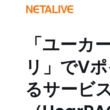
コ
ン
テ
ン
「ユーカー
ツ
へ
ス
リ」でV
キ
ッ
プ
るサービ