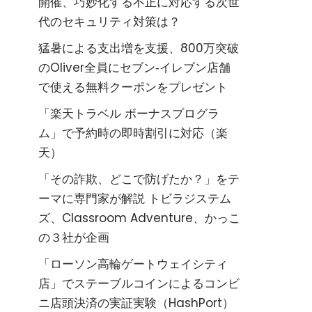
開催、巧妙化する不正に対応する次世
代のセキュリティ対策は？
猛暑による支出増を支援、800万突破
のOliver全員にセブン‐イレブン店舗
で使える無料クーポンをプレゼント
「楽天トラベル ボーナスプログラ
ム」で予約時の即時割引に対応（楽
天）
「その詐欺、どこで防げたか？」をテ
ーマに専門家が解説 トビラジステム
ズ、Classroom Adventure、かっこ
の３社が企画
「ローソン高輪ゲートウェイシティ
店」でステーブルコインによるコンビ
ニ店頭決済の実証実験（HashPort）