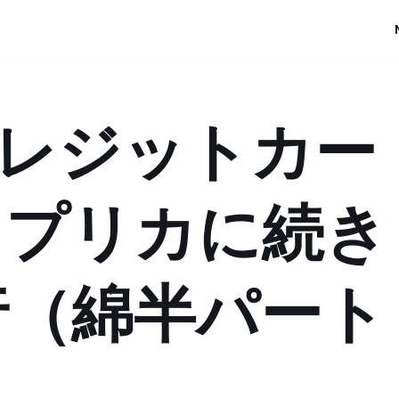
 クレジットカー
、プリカに続き
行（綿半パート