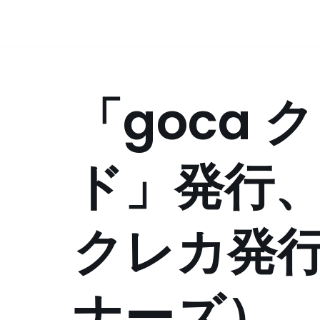
コ
ン
テ
「goca
ン
ツ
へ
ス
ド」発行
キ
ッ
プ
クレカ発
ナーズ）