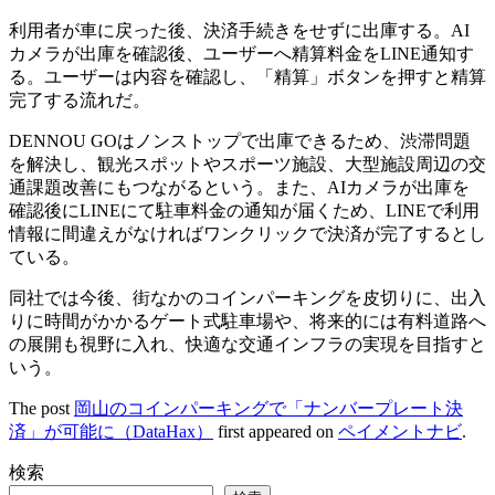
利用者が車に戻った後、決済手続きをせずに出庫する。AI
カメラが出庫を確認後、ユーザーへ精算料金をLINE通知す
る。ユーザーは内容を確認し、「精算」ボタンを押すと精算
完了する流れだ。
DENNOU GOはノンストップで出庫できるため、渋滞問題
を解決し、観光スポットやスポーツ施設、大型施設周辺の交
通課題改善にもつながるという。また、AIカメラが出庫を
確認後にLINEにて駐車料金の通知が届くため、LINEで利用
情報に間違えがなければワンクリックで決済が完了するとし
ている。
同社では今後、街なかのコインパーキングを皮切りに、出入
りに時間がかかるゲート式駐車場や、将来的には有料道路へ
の展開も視野に入れ、快適な交通インフラの実現を目指すと
いう。
The post
岡山のコインパーキングで「ナンバープレート決
済」が可能に（DataHax）
first appeared on
ペイメントナビ
.
検索