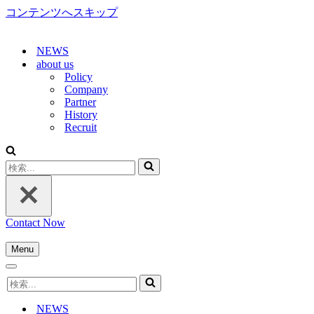
コンテンツへスキップ
NEWS
about us
Policy
Company
Partner
History
Recruit
検
索...
Contact Now
Menu
ナ
ナ
ビ
検
ビ
ゲ
索...
ゲ
ー
NEWS
ー
シ