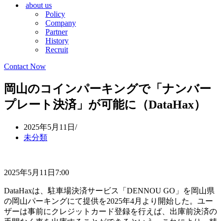
about us
シ
ョ
Policy
ョ
ン
Company
ン
メ
Partner
メ
ニ
History
ニ
ュ
Recruit
ュ
ー
ー
Contact Now
岡山のコインパーキングで「ナンバー
プレート決済」が可能に（DataHax）
2025年5月11日
未分類
2025年5月11日7:00
DataHaxは、駐車場決済サービス「DENNOU GO」を岡山県
の岡山パーキングにて提供を2025年4月より開始した。ユー
ザーは事前にクレジットカード登録を行えば、出庫前決済の