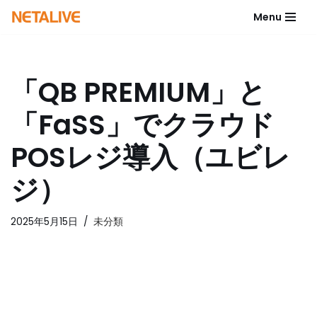
Menu
コ
ン
テ
「QB PREMIUM」と
ン
ツ
「FaSS」でクラウド
へ
ス
POSレジ導入（ユビレ
キ
ッ
ジ）
プ
2025年5月15日
未分類