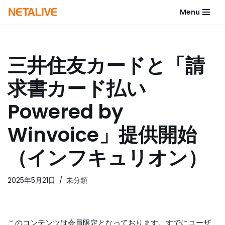
Menu
コ
ン
テ
三井住友カードと「請
ン
ツ
求書カード払い
へ
ス
Powered by
キ
ッ
Winvoice」提供開始
プ
（インフキュリオン）
2025年5月21日
未分類
このコンテンツは会員限定となっております。すでにユーザ