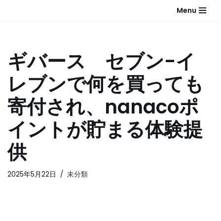
Menu
コ
ン
テ
ギバース セブン-イ
ン
ツ
レブンで何を買っても
へ
ス
寄付され、nanacoポ
キ
ッ
イントが貯まる体験提
プ
供
2025年5月22日
未分類