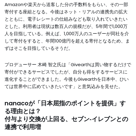
Amazonや楽天から送客した分の手数料をもらい、その一部
寄付する座組となる。今後はネット・リアルの連携先の拡大
とともに、電子レシートの仕組みなども取り入れていきたい
とした。利用者は現状は数百人の規模だが、5年間で1,000万
人を目指している。例えば、1,000万人のユーザーが同社を介
して寄付をすると、年間100億円を超える寄付となるため、ま
ずはそこを目指しているそうだ。
プロデューサー 木崎 智之氏は「Givearthは買い物するだけで
寄付ができるサービスでしたが、自分も得をするサービスに
進化することができました。今後もGivearthを日本中、ひい
ては世界中に広めていきたいです」と意気込みを見せた。
nanacoが「日本屈指のポイントを提供」す
る理由とは？
付与より交換が上回る、セブン‐イレブンとの
連携で利用増