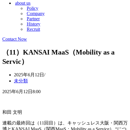
about us
シ
ョ
Policy
ョ
ン
Company
ン
メ
Partner
メ
ニ
History
ニ
ュ
Recruit
ュ
ー
ー
Contact Now
（11）KANSAI MaaS（Mobility as a
Servic）
2025年6月12日
未分類
2025年6月12日8:00
和田 文明
連載の最終回は（11回目）は、キャッシュレス大阪・関西万
博とKANSAI MaaS（関西MaaS；Mobility as a Service） “につ