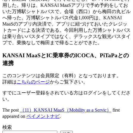
用した。帰りは、KANSAI MaaSアプリで予め予約をしてお
いた万博駅シャトルバスで、会場（西口）から梅田の丸ビル
へ帰った。万博駅シャトルバス代金1,000円は、KANSAI
MaaSのアプリ内決済で、アプリに紐づけておいたクレジッ
トカードによる決済である。今回利用した万博シャトルバス
は乗り合いバスタイプではなく、デラックスな観光バスタイ
プで、乗換なしで梅田まで帰ることができた。
KANSAI MaaSとIC乗車券のICOCA、PiTaPaとの
連携
このコンテンツは会員限定（有料）となっております。
詳細は
こちらのページ
からご覧下さい。
すでにユーザー登録をされている方は
ログイン
をしてくださ
い。
The post
（11）KANSAI MaaS（Mobility as a Servic）
first
appeared on
ペイメントナビ
.
検索