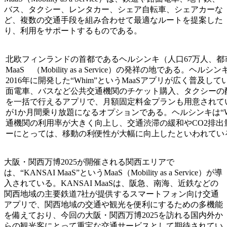
バス、タクシー、レンタカー、シェア自転車、シェアカーな
ど、複数の交通手段を組み合わせて最適なルートを提案した
り、利用をサポートするものである。
北欧フィンランドの首都であるヘルシンキ（人口67万人、都市
MaaS （Mobility as a Service）の発祥の地である。ヘルシンキ
2016年に開発した“Whim”というMaaSアプリが広く普及して
面電車、バスなど公共交通機関のチケット購入、タクシーの
を一括で行えるアプリで、月額固定料金プランも用意されて
が1か月間乗り放題になるオプションである。ヘルシンキは“W
通機関の利用率が大きく向上し、交通渋滞の緩和やCO2排出
ーにとっては、移動の利便性が大幅に向上したといわれてい
大阪・関西万博2025が開催される関西エリアで
は、“KANSAI MaaS”というMaaS（Mobility as a Service）が導
入されている。KANSAI MaaSは、阪急、南海、近鉄などの
関西地域の主要鉄道7社が提供するスマートフォン向け交通
アプリで、関西地域の交通や観光を便利にするための多機能
を備えており、今回の大阪・関西万博2025を訪れる国内外か
らの観光客にとって重宝な交通サービスとして期待されてい