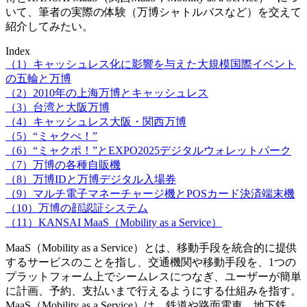
いて、筆者の実際の体験（万博シャトルバスなど）を交えて
紹介してみたい。
Index
（1）キャッシュレス化に影響を与えた大規模国際イベント
の五輪と万博
（2）2010年の上海万博とキャッシュレス
（3）台湾と大阪万博
（4）キャッシュレス大阪・関西万博
（5）“ミャクぺ！”
（6）“ミャクポ！”とEXPO2025デジタルウォレットパーク
（7）万博の各種自販機
（8）万博IDと万博デジタル入場券
（9）マルチ電子マネーチャージ機とPOSカード決済端末機
（10）万博の顔認証システム
（11）KANSAI MaaS（Mobility as a Service）
MaaS（Mobility as a Service）とは、移動手段を統合的に提供
するサービスのことを指し、交通機関や移動手段を、1つの
プラットフォーム上でシームレスにつなぎ、ユーザーが簡単
に計画、予約、支払いまで行えるようにする仕組みを指す。
MaaS（Mobility as a Service）は、鉄道や路面電車、地下鉄、