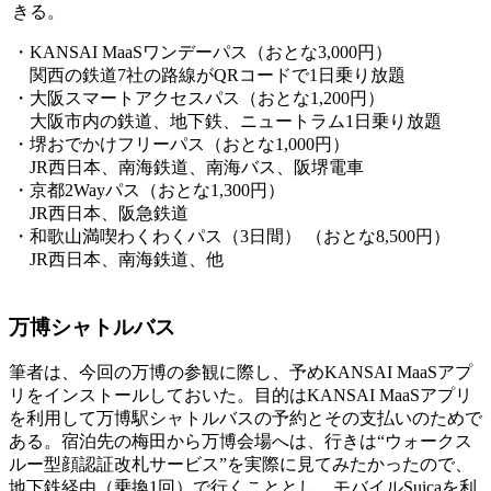
きる。
・KANSAI MaaSワンデーパス（おとな3,000円）
関西の鉄道7社の路線がQRコードで1日乗り放題
・大阪スマートアクセスパス（おとな1,200円）
大阪市内の鉄道、地下鉄、ニュートラム1日乗り放題
・堺おでかけフリーパス（おとな1,000円）
JR西日本、南海鉄道、南海バス、阪堺電車
・京都2Wayパス（おとな1,300円）
JR西日本、阪急鉄道
・和歌山満喫わくわくパス（3日間） （おとな8,500円）
JR西日本、南海鉄道、他
万博シャトルバス
筆者は、今回の万博の参観に際し、予めKANSAI MaaSアプ
リをインストールしておいた。目的はKANSAI MaaSアプリ
を利用して万博駅シャトルバスの予約とその支払いのためで
ある。宿泊先の梅田から万博会場へは、行きは“ウォークス
ルー型顔認証改札サービス”を実際に見てみたかったので、
地下鉄経由（乗換1回）で行くこととし、モバイルSuicaを利