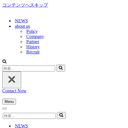
コンテンツへスキップ
NEWS
about us
Policy
Company
Partner
History
Recruit
検
索...
Contact Now
Menu
ナ
ナ
ビ
検
ビ
ゲ
索...
ゲ
ー
NEWS
ー
シ