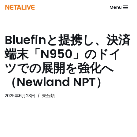
Menu
コ
ン
テ
Bluefinと提携し、決済
ン
ツ
端末「N950」のドイ
へ
ス
ツでの展開を強化へ
キ
ッ
（Newland NPT）
プ
2025年6月23日
未分類