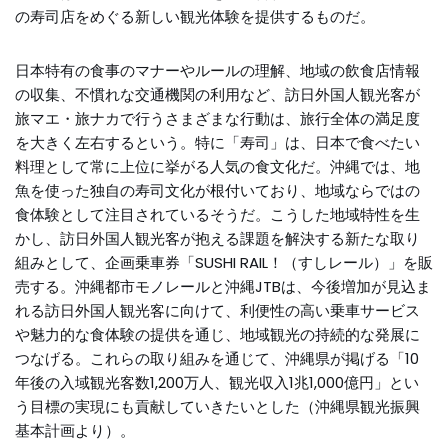
の寿司店をめぐる新しい観光体験を提供するものだ。
日本特有の食事のマナーやルールの理解、地域の飲食店情報
の収集、不慣れな交通機関の利用など、訪日外国人観光客が
旅マエ・旅ナカで行うさまざまな行動は、旅行全体の満足度
を大きく左右するという。特に「寿司」は、日本で食べたい
料理として常に上位に挙がる人気の食文化だ。沖縄では、地
魚を使った独自の寿司文化が根付いており、地域ならではの
食体験として注目されているそうだ。こうした地域特性を生
かし、訪日外国人観光客が抱える課題を解決する新たな取り
組みとして、企画乗車券「SUSHI RAIL！（すしレール）」を販
売する。沖縄都市モノレールと沖縄JTBは、今後増加が見込ま
れる訪日外国人観光客に向けて、利便性の高い乗車サービス
や魅力的な食体験の提供を通じ、地域観光の持続的な発展に
つなげる。これらの取り組みを通じて、沖縄県が掲げる「10
年後の入域観光客数1,200万人、観光収入1兆1,000億円」とい
う目標の実現にも貢献していきたいとした（沖縄県観光振興
基本計画より）。