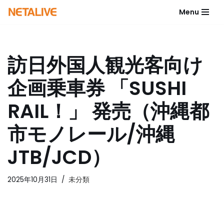
Menu
コ
ン
テ
訪日外国人観光客向け
ン
ツ
企画乗車券 「SUSHI
へ
ス
RAIL！」 発売（沖縄都
キ
ッ
市モノレール/沖縄
プ
JTB/JCD）
2025年10月31日
未分類