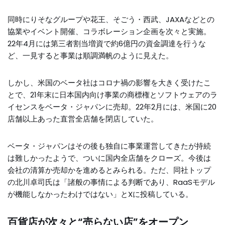
同時にりそなグループや花王、そごう・西武、JAXAなどとの
協業やイベント開催、コラボレーション企画を次々と実施。
22年4月には第三者割当増資で約6億円の資金調達を行うな
ど、一見すると事業は順調満帆のように見えた。
しかし、米国のベータ社はコロナ禍の影響を大きく受けたこ
とで、21年末に日本国内向け事業の商標権とソフトウェアのラ
イセンスをベータ・ジャパンに売却。22年2月には、米国に20
店舗以上あった直営全店舗を閉店していた。
ベータ・ジャパンはその後も独自に事業運営してきたが持続
は難しかったようで、ついに国内全店舗をクローズ。今後は
会社の清算か売却かを進めるとみられる。ただ、同社トップ
の北川卓司氏は「諸般の事情による判断であり、RaaSモデル
が機能しなかったわけではない」とXに投稿している。
百貨店が次々と“売らない店”をオープン