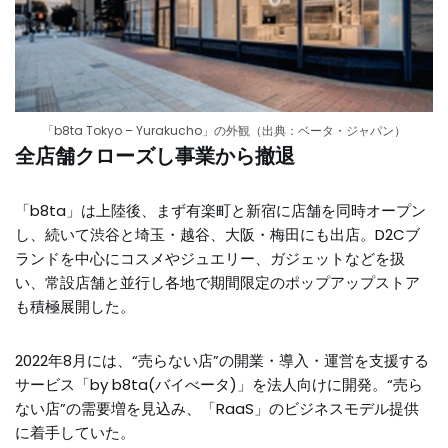
「b8ta Tokyo – Yurakucho」の外観（出典：ベータ・ジャパン）
全店舗クローズし事業から撤退
「b8ta」は上陸後、まず有楽町と新宿に店舗を同時オープン
し、続いて渋谷と埼玉・越谷、大阪・梅田にも出店。D2Cブ
ランドを中心にコスメやジュエリー、ガジェットなどを扱
い、常設店舗と並行し各地で期間限定のポップアップストア
も積極展開した。
2022年8月には、“売らない店”の開業・導入・運営を支援する
サービス「by b8ta(バイべータ)」を法人向けに開発。“売ら
ない店”の需要増を見込み、「RaaS」のビジネスモデル提供
に着手していた。