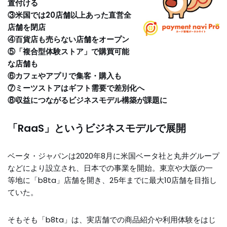
置付ける
③米国では20店舗以上あった直営全
店舗を閉店
④百貨店も売らない店舗をオープン
⑤「複合型体験ストア」で購買可能
な店舗も
⑥カフェやアプリで集客・購入も
⑦ミーツストアはギフト需要で差別化へ
⑧収益につながるビジネスモデル構築が課題に
「RaaS」というビジネスモデルで展開
ベータ・ジャパンは2020年8月に米国ベータ社と丸井グループ
などにより設立され、日本での事業を開始。東京や大阪の一
等地に「b8ta」店舗を開き、25年までに最大10店舗を目指し
ていた。
そもそも「b8ta」は、実店舗での商品紹介や利用体験をはじ