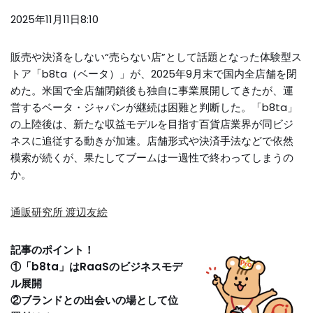
2025年11月11日8:10
販売や決済をしない“売らない店”として話題となった体験型ス
トア「b8ta（ベータ）」が、2025年9月末で国内全店舗を閉
めた。米国で全店舗閉鎖後も独自に事業展開してきたが、運
営するベータ・ジャパンが継続は困難と判断した。「b8ta」
の上陸後は、新たな収益モデルを目指す百貨店業界が同ビジ
ネスに追従する動きが加速。店舗形式や決済手法などで依然
模索が続くが、果たしてブームは一過性で終わってしまうの
か。
通販研究所 渡辺友絵
記事のポイント！
①「b8ta」はRaaSのビジネスモデ
ル展開
②ブランドとの出会いの場として位