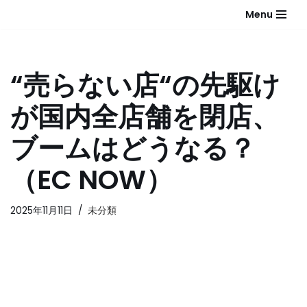
Menu
コ
ン
テ
“売らない店“の先駆け
ン
ツ
が国内全店舗を閉店、
へ
ス
ブームはどうなる？
キ
ッ
（EC NOW）
プ
2025年11月11日
未分類