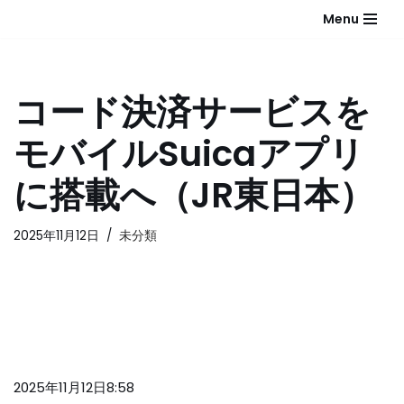
Menu
コ
ン
テ
コード決済サービスを
ン
ツ
モバイルSuicaアプリ
へ
ス
に搭載へ（JR東日本）
キ
ッ
2025年11月12日
未分類
プ
2025年11月12日8:58