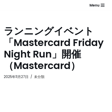
Menu
コ
ン
テ
ランニングイベント
ン
ツ
「Mastercard Friday
へ
ス
Night Run」開催
キ
ッ
（Mastercard）
プ
2025年11月27日
未分類