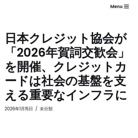
Menu
コ
ン
テ
日本クレジット協会が
ン
ツ
「2026年賀詞交歓会」
へ
ス
を開催、クレジットカ
キ
ッ
ードは社会の基盤を支
プ
える重要なインフラに
2026年1月15日
未分類