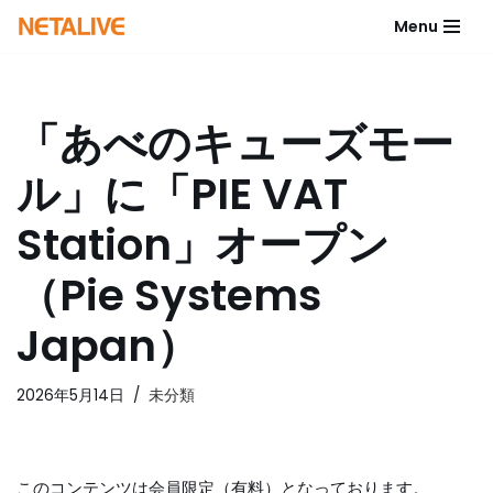
Menu
コ
ン
テ
「あべのキューズモー
ン
ツ
ル」に「PIE VAT
へ
ス
Station」オープン
キ
ッ
（Pie Systems
プ
Japan）
2026年5月14日
未分類
このコンテンツは会員限定（有料）となっております。