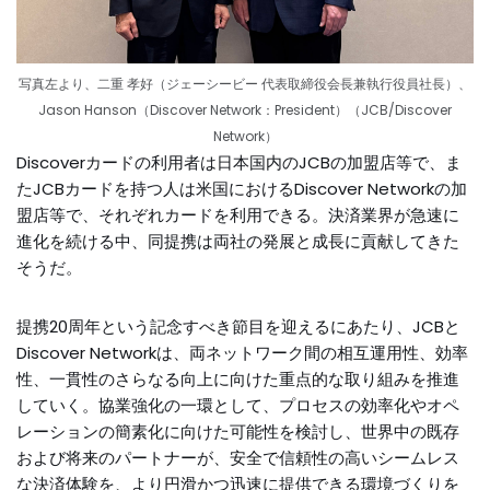
写真左より、二重 孝好（ジェーシービー 代表取締役会長兼執行役員社長）、
Jason Hanson（Discover Network：President）（JCB/Discover
Network）
Discoverカードの利用者は日本国内のJCBの加盟店等で、ま
たJCBカードを持つ人は米国におけるDiscover Networkの加
盟店等で、それぞれカードを利用できる。決済業界が急速に
進化を続ける中、同提携は両社の発展と成長に貢献してきた
そうだ。
提携20周年という記念すべき節目を迎えるにあたり、JCBと
Discover Networkは、両ネットワーク間の相互運用性、効率
性、一貫性のさらなる向上に向けた重点的な取り組みを推進
していく。協業強化の一環として、プロセスの効率化やオペ
レーションの簡素化に向けた可能性を検討し、世界中の既存
および将来のパートナーが、安全で信頼性の高いシームレス
な決済体験を、より円滑かつ迅速に提供できる環境づくりを