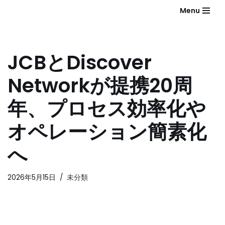
Menu
コ
ン
テ
JCBとDiscover
ン
ツ
Networkが提携20周
へ
ス
年、プロセス効率化や
キ
ッ
オペレーション簡素化
プ
へ
2026年5月15日
未分類