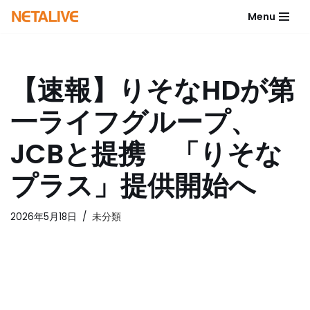
Menu
コ
ン
テ
【速報】りそなHDが第
ン
ツ
一ライフグループ、
へ
ス
JCBと提携 「りそな
キ
ッ
プラス」提供開始へ
プ
2026年5月18日
未分類