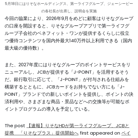
5月18日にはりそなホールディングス、第一ライフグループ、ジェーシービー
の各社長が出席し、説明会を実施
今回の協業により、2026年9月をめどに顧客はりそなグループ
の口座を開設すると、りそなグループアプリで第一ライフグ
ループ子会社のベネフィット・ワンが提供するくらしに役立
つ優待コンテンツを国内外最大140万件以上利用できる（国内
最大級の優待数）。
また、2027年度にはりそなグループのポイントサービスをリ
ニューアルし、JCBが提供する「J-POINT」を活用するそう
だ。銀行取引に応じて、「J-POINT」が付与される仕組みを
構築するとともに、JCBカードをお持ちでない方にも「J-
POINT」ブランドでの新しいポイントを提供し、ポイントの決
済利用や、さまざまな商品・景品などへの交換等が可能なポ
イントプログラムの導入を予定している。
The post
【速報】りそなHDが第一ライフグループ、JCBと
提携 「りそなプラス」提供開始へ
first appeared on
ペイ